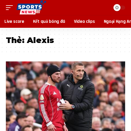
Live score
Kết quả bóng đá
Video clips
Ngoại Hạng A
Thẻ:
Alexis