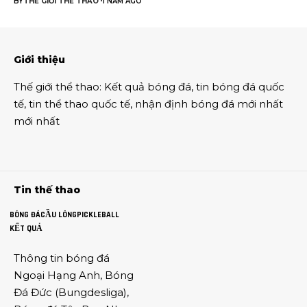
BY
THẾ GIỚI THỂ THAO
1 NĂM AGO
Giới thiệu
Thế giới thể thao
:
Kết quả bóng đá
,
tin bóng đá quốc
tế
,
tin thể thao
quốc tế,
nhận định bóng đá
mới nhất
mới nhất
Tin thế thao
BÓNG ĐÁ
CẦU LÔNG
PICKLEBALL
KẾT QUẢ
Thông tin
bóng đá
Ngoại Hạng Anh
,
Bóng
Đá Đức
(
Bungdesliga
),