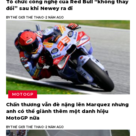
Tổ chức công nghệ của Red Bull “không thay
đổi” sau khi Newey ra đi
BY
THẾ GIỚI THỂ THAO
2 NĂM AGO
MOTOGP
Chấn thương vẫn đè nặng lên Marquez nhưng
anh có thể giành thêm một danh hiệu
MotoGP nữa
BY
THẾ GIỚI THỂ THAO
2 NĂM AGO