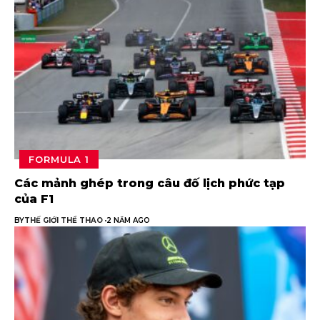
FORMULA 1
Các mảnh ghép trong câu đố lịch phức tạp
của F1
BY
THẾ GIỚI THỂ THAO
2 NĂM AGO