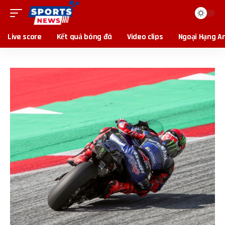
Live score
Kết quả bóng đá
Video clips
Ngoại Hạng A