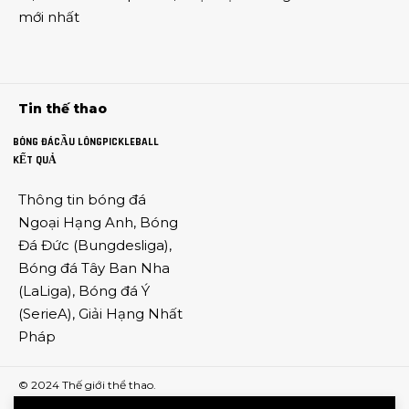
mới nhất
Tin thế thao
BÓNG ĐÁ
CẦU LÔNG
PICKLEBALL
KẾT QUẢ
Thông tin
bóng đá
Ngoại Hạng Anh
,
Bóng
Đá Đức
(
Bungdesliga
),
Bóng đá Tây Ban Nha
(
LaLiga
),
Bóng đá Ý
(
SerieA
),
Giải Hạng Nhất
Pháp
© 2024
Thế giới thể thao
.