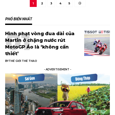
1
2
3
4
5
PHỔ BIẾN NHẤT
Hình phạt vòng đua dài của
Martin ở chặng nước rút
MotoGP Áo là ‘không cần
thiết’
BY
THẾ GIỚI THỂ THAO
- ADVERTISEMENT -