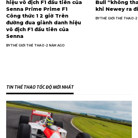
hiệu vô địch F1 đầu tiên của
Bull “không th
Senna Prime Prime F1
khi Newey ra đ
Công thức 1 2 giờ Trên
BY
THẾ GIỚI THỂ THAO
2
đường đua giành danh hiệu
vô địch F1 đầu tiên của
Senna
BY
THẾ GIỚI THỂ THAO
2 NĂM AGO
TIN THỂ THAO TỐC ĐỘ MỚI NHẤT