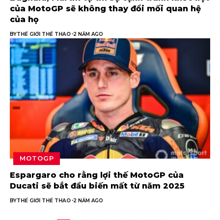
của MotoGP sẽ không thay đổi mối quan hệ
của họ
BY
THẾ GIỚI THỂ THAO
2 NĂM AGO
MOTOGP
Espargaro cho rằng lợi thế MotoGP của
Ducati sẽ bắt đầu biến mất từ ​​năm 2025
BY
THẾ GIỚI THỂ THAO
2 NĂM AGO