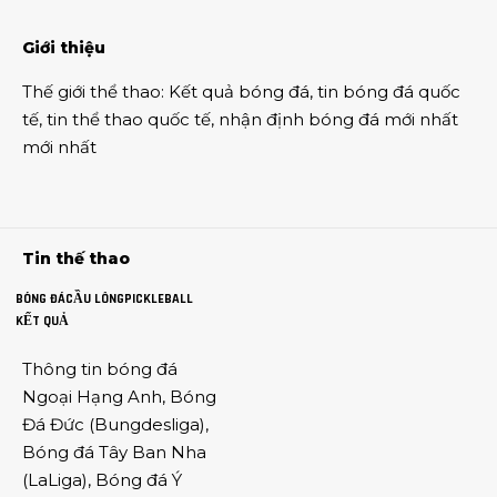
Giới thiệu
Thế giới thể thao
:
Kết quả bóng đá
,
tin bóng đá quốc
tế
,
tin thể thao
quốc tế,
nhận định bóng đá
mới nhất
mới nhất
Tin thế thao
BÓNG ĐÁ
CẦU LÔNG
PICKLEBALL
KẾT QUẢ
Thông tin
bóng đá
Ngoại Hạng Anh
,
Bóng
Đá Đức
(
Bungdesliga
),
Bóng đá Tây Ban Nha
(
LaLiga
),
Bóng đá Ý