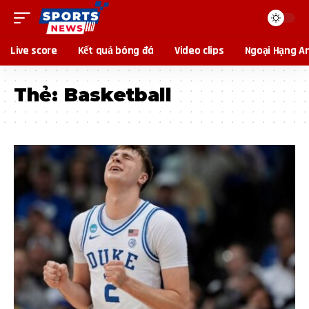
Live score
Kết quả bóng đá
Video clips
Ngoại Hạng A
Thẻ:
Basketball