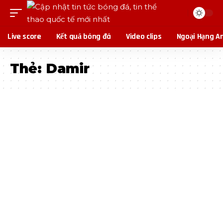
Live score
Kết quả bóng đá
Video clips
Ngoại Hạng A
Thẻ:
Damir