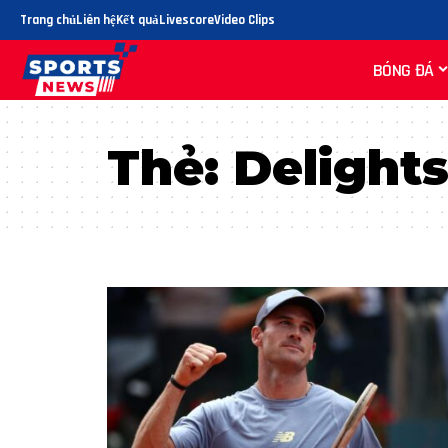
Trang chủ
Liên hệ
Kết quả
Livescore
Video Clips
BÓNG ĐÁ
Thẻ:
Delight