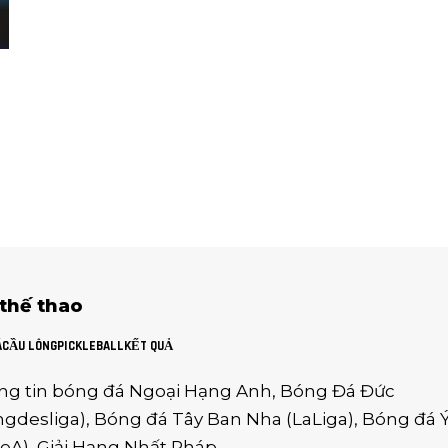
 thế thao
Á
CẦU LÔNG
PICKLEBALL
KẾT QUẢ
ng tin
bóng đá Ngoại Hạng Anh
,
Bóng Đá Đức
gdesliga
),
Bóng đá Tây Ban Nha
(
LaLiga
),
Bóng đá 
ieA
),
Giải Hạng Nhất Pháp