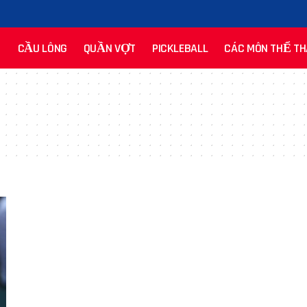
CẦU LÔNG
QUẦN VỢT
PICKLEBALL
CÁC MÔN THỂ TH
s