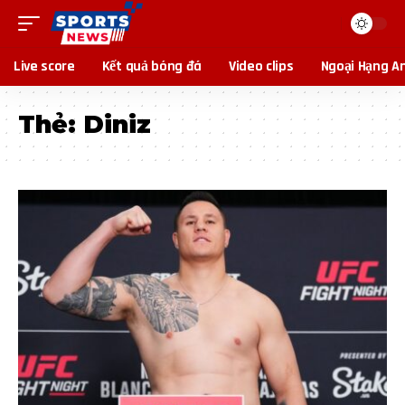
Live score
Kết quả bóng đá
Video clips
Ngoại Hạng A
Thẻ:
Diniz