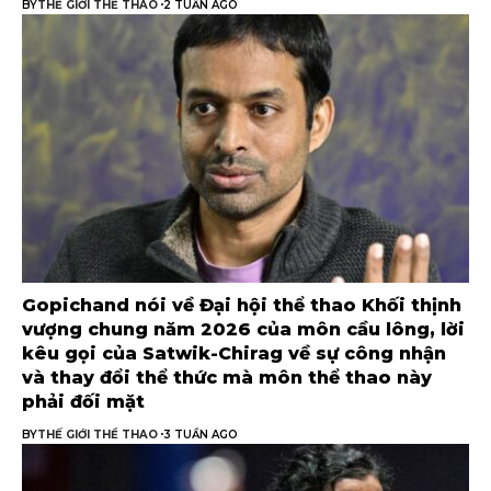
BY
THẾ GIỚI THỂ THAO
2 TUẦN AGO
Gopichand nói về Đại hội thể thao Khối thịnh
vượng chung năm 2026 của môn cầu lông, lời
kêu gọi của Satwik-Chirag về sự công nhận
và thay đổi thể thức mà môn thể thao này
phải đối mặt
BY
THẾ GIỚI THỂ THAO
3 TUẦN AGO