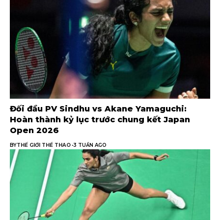
Đối đầu PV Sindhu vs Akane Yamaguchi:
Hoàn thành kỷ lục trước chung kết Japan
Open 2026
BY
THẾ GIỚI THỂ THAO
3 TUẦN AGO