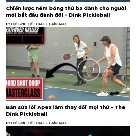
Chiến lược ném bóng thứ ba dành cho người
mới bắt đầu đánh đôi – Dink Pickleball
BY
THẾ GIỚI THỂ THAO
2 TUẦN AGO
Bản sửa lỗi Apex làm thay đổi mọi thứ – The
Dink Pickleball
BY
THẾ GIỚI THỂ THAO
2 TUẦN AGO