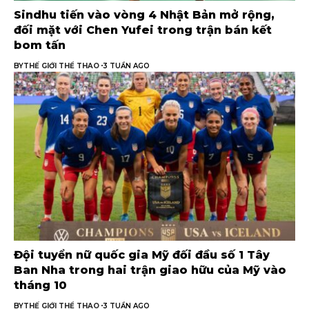
Sindhu tiến vào vòng 4 Nhật Bản mở rộng,
đối mặt với Chen Yufei trong trận bán kết
bom tấn
BY
THẾ GIỚI THỂ THAO
3 TUẦN AGO
Đội tuyển nữ quốc gia Mỹ đối đầu số 1 Tây
Ban Nha trong hai trận giao hữu của Mỹ vào
tháng 10
BY
THẾ GIỚI THỂ THAO
3 TUẦN AGO