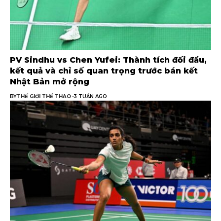
PV Sindhu vs Chen Yufei: Thành tích đối đầu,
kết quả và chỉ số quan trọng trước bán kết
Nhật Bản mở rộng
BY
THẾ GIỚI THỂ THAO
3 TUẦN AGO