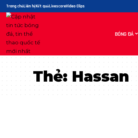
Trang chủ
Liên hệ
Kết quả
Livescore
Video Clips
BÓNG ĐÁ
Thẻ:
Hassan