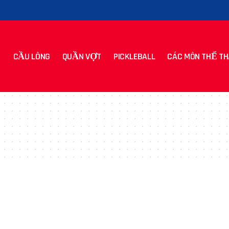
CẦU LÔNG
QUẦN VỢT
PICKLEBALL
CÁC MÔN THỂ TH