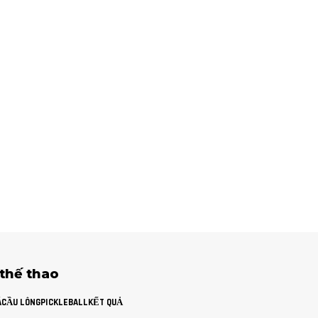
 thế thao
Á
CẦU LÔNG
PICKLEBALL
KẾT QUẢ