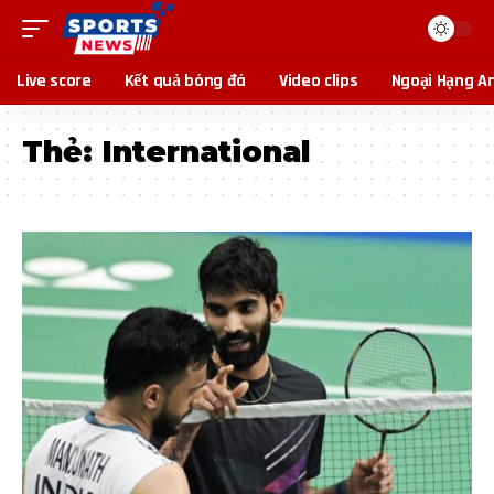
Live score
Kết quả bóng đá
Video clips
Ngoại Hạng A
Thẻ:
International