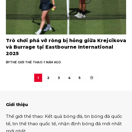
Trò chơi phá vỡ ròng bị hỏng giữa Krejcikova
và Burrage tại Eastbourne International
2025
BY
THẾ GIỚI THỂ THAO
1 NĂM AGO
1
2
3
4
5
Giới thiệu
Thế giới thể thao
:
Kết quả bóng đá
,
tin bóng đá quốc
tế
,
tin thể thao
quốc tế,
nhận định bóng đá
mới nhất
mới nhất