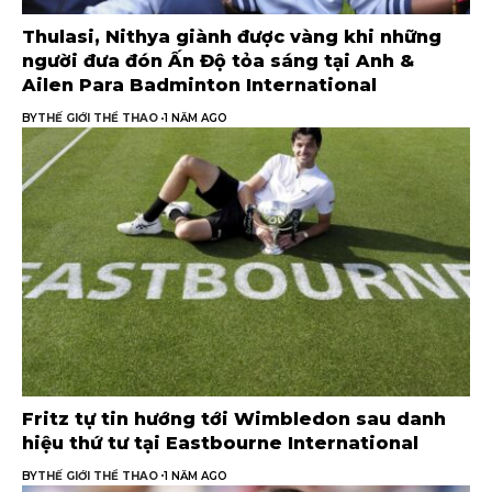
Thulasi, Nithya giành được vàng khi những
người đưa đón Ấn Độ tỏa sáng tại Anh &
Ailen Para Badminton International
BY
THẾ GIỚI THỂ THAO
1 NĂM AGO
Fritz tự tin hướng tới Wimbledon sau danh
hiệu thứ tư tại Eastbourne International
BY
THẾ GIỚI THỂ THAO
1 NĂM AGO