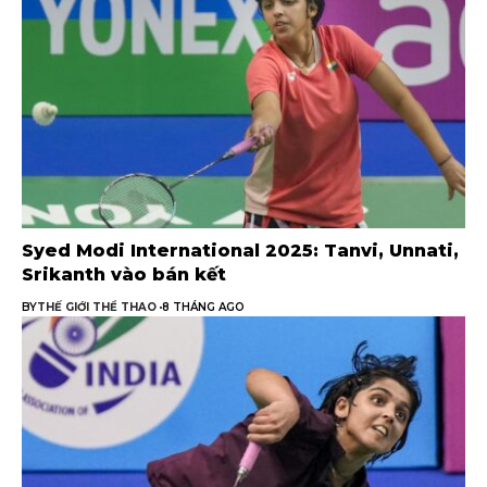
Syed Modi International 2025: Tanvi, Unnati,
Srikanth vào bán kết
BY
THẾ GIỚI THỂ THAO
8 THÁNG AGO