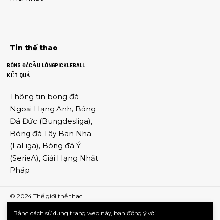
Tin thế thao
BÓNG ĐÁ
CẦU LÔNG
PICKLEBALL
KẾT QUẢ
Thông tin
bóng đá
Ngoại Hạng Anh
,
Bóng
Đá Đức
(
Bungdesliga
),
Bóng đá Tây Ban Nha
(
LaLiga
),
Bóng đá Ý
(
SerieA
),
Giải Hạng Nhất
Pháp
© 2024
Thế giới thể thao
.
Bằng cách sử dụng trang web này, bạn đồng ý với