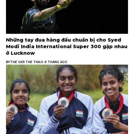
Những tay đua hàng đầu chuẩn bị cho Syed
Modi India International Super 300 gặp nhau
ở Lucknow
BY
THẾ GIỚI THỂ THAO
9 THÁNG AGO