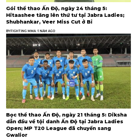
Gói thể thao Ấn Độ, ngày 24 tháng 5:
Hitaashee tăng lên thứ tư tại Jabra Ladies;
Shubhankar, Veer Miss Cut ở Bỉ
BY
FIGHTING MMA
1 NĂM AGO
Bọc thể thao Ấn Độ, ngày 21 tháng 5: Diksha
dẫn đầu về tội danh Ấn Độ tại Jabra Ladies
Open; MP T20 League đã chuyển sang
Gwalior