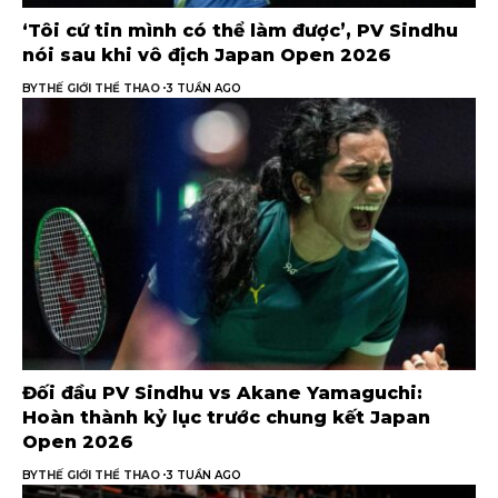
‘Tôi cứ tin mình có thể làm được’, PV Sindhu
nói sau khi vô địch Japan Open 2026
BY
THẾ GIỚI THỂ THAO
3 TUẦN AGO
Đối đầu PV Sindhu vs Akane Yamaguchi:
Hoàn thành kỷ lục trước chung kết Japan
Open 2026
BY
THẾ GIỚI THỂ THAO
3 TUẦN AGO