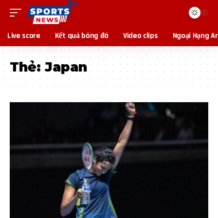
Live score
Kết quả bóng đá
Video clips
Ngoại Hạng A
Thẻ:
Japan