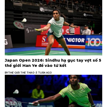
Japan Open 2026: Sindhu hạ gục tay vợt số 5
thế giới Han Ye để vào tứ kết
BY
THẾ GIỚI THỂ THAO
3 TUẦN AGO