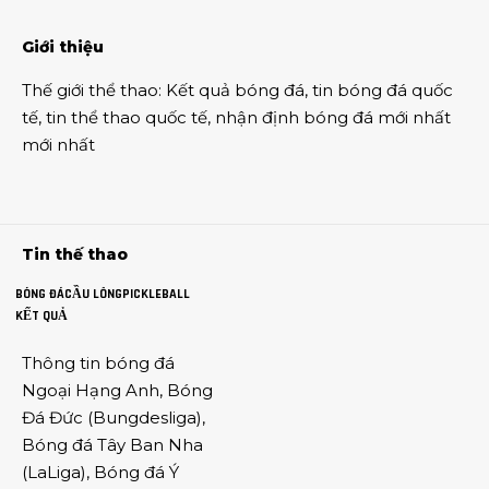
Giới thiệu
Thế giới thể thao
:
Kết quả bóng đá
,
tin bóng đá quốc
tế
,
tin thể thao
quốc tế,
nhận định bóng đá
mới nhất
mới nhất
Tin thế thao
BÓNG ĐÁ
CẦU LÔNG
PICKLEBALL
KẾT QUẢ
Thông tin
bóng đá
Ngoại Hạng Anh
,
Bóng
Đá Đức
(
Bungdesliga
),
Bóng đá Tây Ban Nha
(
LaLiga
),
Bóng đá Ý