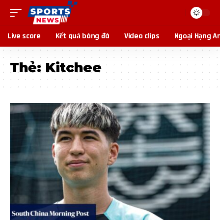
Live score
Kết quả bóng đá
Video clips
Ngoại Hạng A
Thẻ:
Kitchee