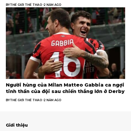
BY
THẾ GIỚI THỂ THAO
2 NĂM AGO
Người hùng của Milan Matteo Gabbia ca ngợi
tinh thần của đội sau chiến thắng lớn ở Derby
BY
THẾ GIỚI THỂ THAO
2 NĂM AGO
Giới thiệu