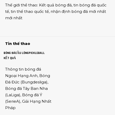
Thế giới thể thao
:
Kết quả bóng đá
,
tin bóng đá quốc
tế
,
tin thể thao
quốc tế,
nhận định bóng đá
mới nhất
mới nhất
Tin thế thao
BÓNG ĐÁ
CẦU LÔNG
PICKLEBALL
KẾT QUẢ
Thông tin
bóng đá
Ngoại Hạng Anh
,
Bóng
Đá Đức
(
Bungdesliga
),
Bóng đá Tây Ban Nha
(
LaLiga
),
Bóng đá Ý
(
SerieA
),
Giải Hạng Nhất
Pháp