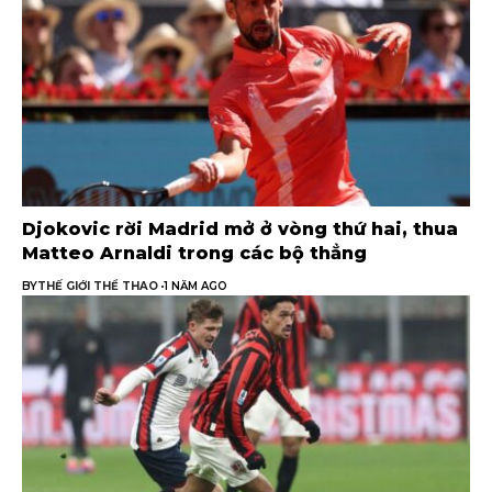
Djokovic rời Madrid mở ở vòng thứ hai, thua
Matteo Arnaldi trong các bộ thẳng
BY
THẾ GIỚI THỂ THAO
1 NĂM AGO