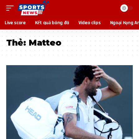
Live score
Kết quả bóng đá
Video clips
Ngoại Hạng A
Thẻ:
Matteo