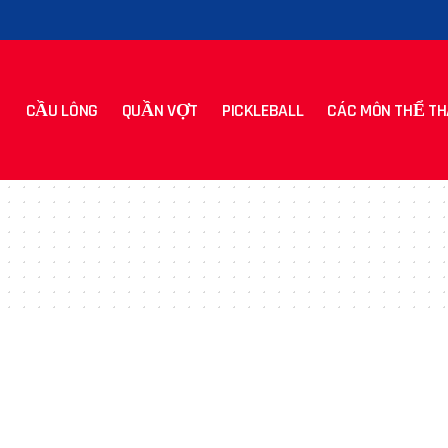
CẦU LÔNG
QUẦN VỢT
PICKLEBALL
CÁC MÔN THỂ TH
g