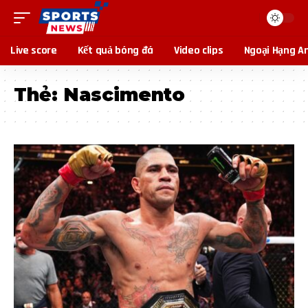
Live score
Kết quả bóng đá
Video clips
Ngoại Hạng A
Thẻ:
Nascimento