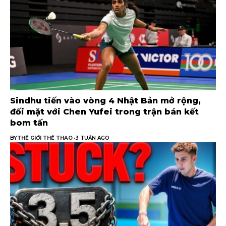
Sindhu tiến vào vòng 4 Nhật Bản mở rộng,
đối mặt với Chen Yufei trong trận bán kết
bom tấn
BY
THẾ GIỚI THỂ THAO
3 TUẦN AGO