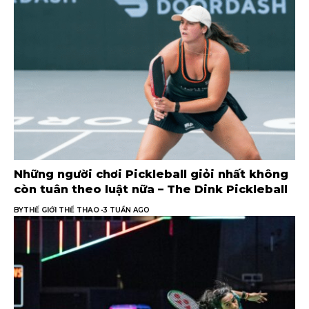
Những người chơi Pickleball giỏi nhất không
còn tuân theo luật nữa – The Dink Pickleball
BY
THẾ GIỚI THỂ THAO
3 TUẦN AGO