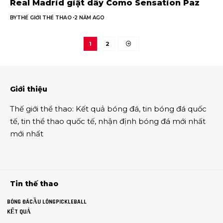
Real Madrid giật dây Como Sensation Paz
BY
THẾ GIỚI THỂ THAO
2 NĂM AGO
1
2
Giới thiệu
Thế giới thể thao
:
Kết quả bóng đá
,
tin bóng đá quốc
tế
,
tin thể thao
quốc tế,
nhận định bóng đá
mới nhất
mới nhất
Tin thế thao
BÓNG ĐÁ
CẦU LÔNG
PICKLEBALL
KẾT QUẢ