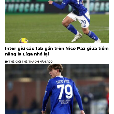
Inter giữ các tab gần trên Nico Paz giữa tiềm
năng la Liga nhớ lại
BY
THẾ GIỚI THỂ THAO
1 NĂM AGO