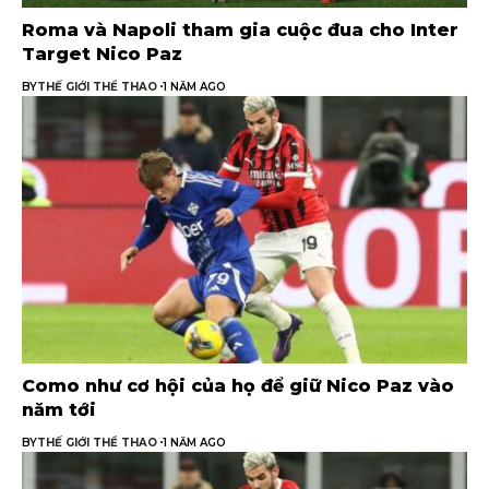
Roma và Napoli tham gia cuộc đua cho Inter
Target Nico Paz
BY
THẾ GIỚI THỂ THAO
1 NĂM AGO
Como như cơ hội của họ để giữ Nico Paz vào
năm tới
BY
THẾ GIỚI THỂ THAO
1 NĂM AGO