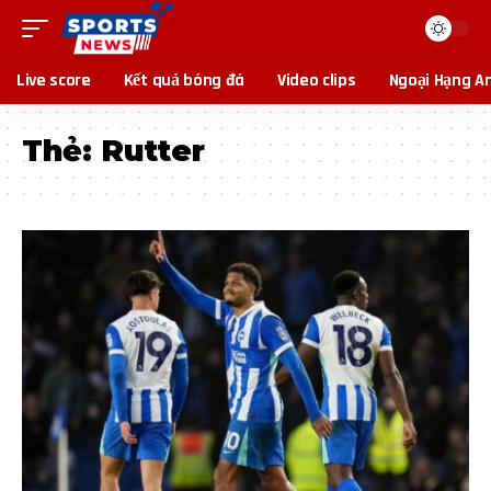
Live score
Kết quả bóng đá
Video clips
Ngoại Hạng A
Thẻ:
Rutter