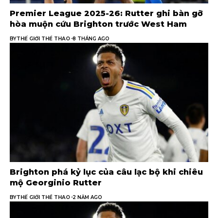
Premier League 2025-26: Rutter ghi bàn gỡ
hòa muộn cứu Brighton trước West Ham
BY
THẾ GIỚI THỂ THAO
8 THÁNG AGO
Brighton phá kỷ lục của câu lạc bộ khi chiêu
mộ Georginio Rutter
BY
THẾ GIỚI THỂ THAO
2 NĂM AGO