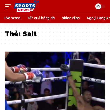
Live score
Kết quả bóng đá
Video clips
Ngoại Hạng A
Thẻ:
Salt