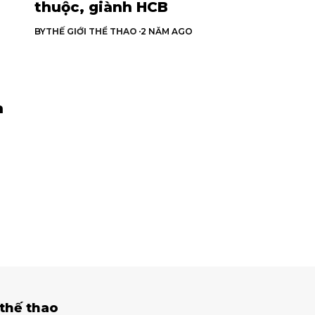
thuộc, giành HCB
BY
THẾ GIỚI THỂ THAO
2 NĂM AGO
n
 thế thao