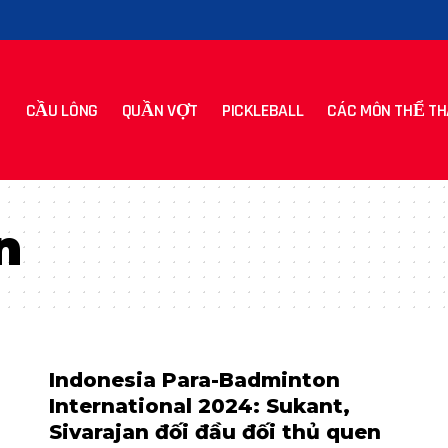
CẦU LÔNG
QUẦN VỢT
PICKLEBALL
CÁC MÔN THỂ TH
n
Indonesia Para-Badminton
International 2024: Sukant,
Sivarajan đối đầu đối thủ quen