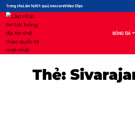
Trang chủ
Liên hệ
Kết quả
Livescore
Video Clips
BÓNG ĐÁ
Thẻ:
Sivaraja