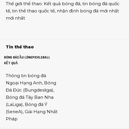
Thế giới thể thao
:
Kết quả bóng đá
,
tin bóng đá quốc
tế
,
tin thể thao
quốc tế,
nhận định bóng đá
mới nhất
mới nhất
Tin thế thao
BÓNG ĐÁ
CẦU LÔNG
PICKLEBALL
KẾT QUẢ
Thông tin
bóng đá
Ngoại Hạng Anh
,
Bóng
Đá Đức
(
Bungdesliga
),
Bóng đá Tây Ban Nha
(
LaLiga
),
Bóng đá Ý
(
SerieA
),
Giải Hạng Nhất
Pháp