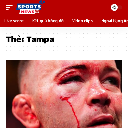
Live score
Kết quả bóng đá
Video clips
Ngoại Hạng A
Thẻ:
Tampa