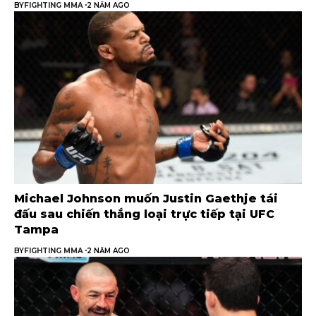
BY
FIGHTING MMA
2 NĂM AGO
Michael Johnson muốn Justin Gaethje tái
đấu sau chiến thắng loại trực tiếp tại UFC
Tampa
BY
FIGHTING MMA
2 NĂM AGO