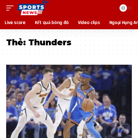
Live score
Kết quả bóng đá
Video clips
Ngoại Hạng A
Thẻ:
Thunders