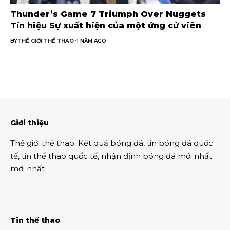
Thunder’s Game 7 Triumph Over Nuggets
Tín hiệu Sự xuất hiện của một ứng cử viên
BY
THẾ GIỚI THỂ THAO
1 NĂM AGO
Giới thiệu
Thế giới thể thao
:
Kết quả bóng đá
,
tin bóng đá quốc
tế
,
tin thể thao
quốc tế,
nhận định bóng đá
mới nhất
mới nhất
Tin thế thao