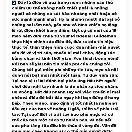
Đây là điều về quả bóng ném: những cầu thủ chiếm ưu thế không nhất thiết phải là những người có những cú sút hào nhoáng nhất hoặc có sức mạnh mạnh nhất. Họ là những người đã loại bỏ những sai lầm nhỏ, gần như vô hình khiến họ lặng lẽ rút điểm khỏi bảng điểm. Một sự cố mới của 15 mẹo ném dưa chua từ Your Pickleball Guideman thực hiện chính xác điều đó, đưa ra các tín hiệu thực tế, thân thiện giữa cuộc đua nhằm giải quyết vấn đề về vị trí sân, chuẩn bị mái chèo, động tác bằng chân và tính thời gian. Yêu thích bóng ném? Rồi bạn sẽ yêu bản tin miễn phí của chúng tôi. Chúng tôi gửi miễn phí những tin tức, mẹo và nội dung nổi bật mới nhất mỗi tuần. Tư duy giữa sân: Tại sao vị trí lại đánh bại phản ứng Hầu hết người chơi đều nghĩ tay nhanh là do phản xạ siêu phàm. Họ không. Bắt đầu nhanh tay với việc chuẩn bị mái chèovà điều đó bắt đầu ngay khi bạn đứng ở hàng bếp. Theo video, mẹo định vị tốt nhất là nghiêng đầu vợt của bạn về hướng 11 giờ, thiên về phía trái tay. Tại sao? Bởi vì trái tay bao phủ ngực và cơ thể của bạn một cách tự nhiên hơn, và hầu hết các pha tăng tốc đều kết thúc ở vùng đó. Vấn đề mua mái chèo không ai có thể giải quyết được cho đến bây giờ Làm thế nào một công ty ở Thành phố Kansas sử dụng kinh nghiệm sản phẩm bóng chày hàng thập kỷ để giải quyết một trong những vấn đề dai dẳng nhất của môn bóng ném: chuyển thuật ngữ về mái chèo thành dữ liệu hiệu suất có thể đo lường được Những người mới bắt đầu ngồi ở tư thế trung lập hoặc thậm chí thuận tay nhiều, điều đó có nghĩa là họ đã bị trễ trước khi bóng rời khỏi mái chèo của đối thủ. Hãy nghĩ về nó giống như bắt đầu một cuộc đua trước hai bước. Nguyên tắc tương tự cũng áp dụng cho chính sân giữa. Mái chèo của đối thủ càng cao khi họ chuẩn bị tấn công thì bạn càng phải hạ thấp. Đó là hiệu ứng bập bênh: nếu họ ở trên cao thì bạn sẽ ở dưới thấp. Điều này khiến bạn trở thành mục tiêu nhỏ hơn và cho bạn cơ hội tốt hơn để chặn hoặc chống lại bất cứ thứ gì lao nhanh vào cơ thể bạn. Sai lầm phổ biến nhất là đứng thẳng trong vùng chuyển tiếp, sau đó cố gắng phản ứng sau khi cú va chạm xảy ra. Đến lúc đó thì đã quá muộn. Tại sao cú đánh thứ ba của bạn lại quan trọng hơn bạn nghĩ Cú đánh thứ ba là nơi các cuộc biểu tình thắng hoặc thuatuy nhiên hầu hết người chơi đều coi đó là nỗ lực giành chiến thắng. Đó là ngược lại. Giữ cú đánh thứ ba của bạn ở mức 70% sức mạnh và tập trung vào việc làm cho nó giảm xuống. Toàn bộ mục tiêu là buộc đối thủ của bạn phải tung cú vô lê lên, nghĩa là họ tiếp xúc thấp hơn và chặn bóng thay vì tấn công. Khi bạn xé toạc toàn bộ sức mạnh, những người chơi mạnh chỉ cần đấm lại và đột nhiên bạn là người gặp rắc rối. Áp lực nhúng trơn tru tốt hơn tốc độ liều lĩnh. Đây là một chi tiết quan trọng khác: sau khi bạn giao bóng, hãy lùi về phía sau vạch cuối sân để bạn có thể bước vào cú đánh thứ ba với đà tiến về phía trước. Một sai lầm phổ biến là giao bóng và từ từ tiến về phía trước, sau đó bị kẹt khi trả giao bóng. Đó là khi quả bóng trôi đi và bạn bị tấn công. Hãy tạo cho mình không gian, ở phía sau vạch và bước vào cú đánh thứ ba để trọng lượng của bạn di chuyển về phía trước thông qua tiếp xúc. Làm thế nào để ngừng làm nổ quả bóng trong nhà bếp Nếu bạn muốn dừng việc ném bóng vào bếp, vấn đề hầu như luôn bắt đầu trước cả khi bạn vung vợt. Hướng dẫn này phân tích các nguyên nhân gốc rễ và cung cấp cho bạn các cách khắc phục cơ học chính xác để giữ cho cú đánh của bạn ở mức thấp và đối thủ của bạn mất thăng bằng. Khi ai đó giáng một đòn mạnh và hung hãn vào bạn, bản năng của bạn là bạn sẽ hoảng sợ. Đừng. Thay vào đó hãy sử dụng động tác chân. Một kiểu mẫu tuyệt vời là bước chéo nhanh bằng chân trong, sau đó đặt vợt sang một bên và ném bóng lùi về phía giữa. Điều quan trọng là bạn không cố gắng giành được món tiền đó. Bạn đang vô hiệu hóa nó và thiết lập lại đà tăng về hình dạng an toàn hơn. Đó là một động tác đơn giản nhưng nó giúp bạn không làm bóng bật lên hoặc mất thăng bằng. 💡 Cần một số thiết bị bóng ném mới? Nhận 20% giảm giá cho một số mái chèo, giày và nhiều mặt hàng khác khi nhập mã THEDINK tại Thể thao vợt Trung Tây Điều này kết nối với một nguyên tắc rộng hơn: bất cứ khi nào bạn đánh một cú đánh nhẹmái chèo của bạn phải ở trong tầm nhìn ngoại vi của bạn. Nếu cú ​​swing của bạn lớn hơn và mái chèo của bạn biến mất phía sau bạn, khả năng chạm bóng của bạn sẽ kém hơn và các cửa sổ bật lên sẽ xuất hiện. Cách khắc phục rất đơn giản: chuyển động nhỏ gọn, vẫn nhìn thấy được mái chèo và mọi thứ vẫn được kiểm soát. Kỹ thuật ăn Pickleball: Hướng dẫn hoàn chỉnh cho người mới bắt đầu Hướng dẫn này chia nhỏ mọi thứ bạn cần biết về hình thức ăn, cách cầm, thế đứng và cách tập thích hợp để chiếm ưu thế trong dây chuyền nhà bếp. Vị trí mái chèo của bạn tiết lộ điều gì về trò chơi của bạn Đây là điều mà hầu hết người chơi không nhận ra: vị trí mái chèo của bạn ở đường bếp nói lên toàn bộ câu chuyện. Rất nhiều người giữ mái chèo của họ quá cao. Mặc định thông minh hơn là chiều cao ngang rốn. Tại sao? Bởi vì hầu hết những quả bóng có thể tấn công mà bạn thực sự cần phản ứng sẽ đến ở thân, hông hoặc bàn chân của bạn. Khi mái chèo của bạn bắt đầu quá cao, bạn sẽ xuống muộn. Và nếu một quả bóng bay cao ngang vai bạn thì rất có thể nó sẽ bay ra ngoài. Vì vậy, việc bắt đầu ở mức thấp hơn sẽ giúp bạn dễ dàng để lại những quả bóng đó hơn thay vì hoảng sợ chặn chúng lại. Yêu thích bóng ném? Rồi bạn sẽ yêu bản tin miễn phí của chúng tôi. Chúng tôi gửi miễn phí những tin tức, mẹo và nội dung nổi bật mới nhất mỗi tuần. Logic tương tự áp dụng cho việc theo dõi. Nếu bạn tiếp tục bị cánh gà, điều đó thường có nghĩa là việc theo dõi mái chèo của bạn sai. Bóng đi tới đâu thì đầu vợt của bạn phải hướng thẳng vào bóng. Sai lầm phổ biến là để vợt lệch sang một bên khi bóng di chuyển. Và rồi khi một cuộc tấn công ập đến, mái chèo của bạn bị kẹt ở thế yếu và bạn không thể phản ứng được. Nếu mái chèo của bạn đang theo dõi quả bóng giống như con trỏ laser, bạn có thể phản ứng với ít chuyển động hơn và không bị kẹt. Ma trận quyết định: Khi nào nên tấn công hoặc thiết lập lại trong Pickleball Pickleball thực sự xoay quanh hai yếu tố chính: vị trí sân của bạn và độ cao của bóng. Ma trận này giải mã trò chơi cho bạn. Tấn công điểm yếu: Đọc đối thủ Không phải tất cả các đối thủ đều được tạo ra như nhau và những người chơi thông minh sẽ khai thác được điều đó. Nếu bạn nhận thấy đối thủ của mình không có cú đánh trái tay bằng hai tay, hãy tấn công cú đánh trái tay mở rộng của họ. Việc vươn tay bằng một tay, đặc biệt là dang rộng hoặc bị kẹt, rất khó kiểm soát. Đó là một trong những mẫu dễ tìm và lặp lại nhất trong trò ném bóng. Nếu họ có người chơi bằng hai tay, bạn sẽ thường thấy sự khác biệt ngay lập tức: ổn định hơn, kiểm soát tốc độ tốt hơn, ít lỗi hơn. Đây là nơi nhận thức của tòa án trở thành vũ khí. Nếu đối thủ của bạn vẫn quay lại và bạn đã ở trong bếp, đừng để họ có cơ hội tiếp cận bằng một cú thả nhẹ hoặc một quả bóng dễ dàng. Giữ chúng lại. Làm cho họ kiếm được nhà bếp. Rất nhiều người chơi vô tình làm mất lợi thế khi đánh bóng khiến đối thủ thoải mái tiến về phía trước. Khi bạn lên và họ quay lại, việc của bạn là duy trì áp lực và giữ lợi thế. Tâm lý bóng ném: Tại sao bạn bỏ lỡ những cú đánh dễ dàng Tâm lý Pickleball đóng một vai trò to lớn trong kết quả trận đấu, đặc biệt là trong những đợt giằng co kéo dài. Jack Sock giải thích việc phòng ngự không ngừng nghỉ có thể làm suy sụp tinh thần của cả những cầu thủ giỏi nhất. Thiết lập lại và tăng tốc: Hai lần chụp, hai quy tắc Việc thiết lập lại là một trong những cú đánh bị hiểu lầm nhiều nhất trong môn bóng ném. Ở giữa sân, khi bạn bắt đầu lại, rất nhiều người chơi cắt bóng vì họ đến từ quần vợt hoặc họ nghĩ rằng điều đó giúp tăng thêm khả năng kiểm soát. Nhưng đối với hầu hết mọi người, việc đặt lại lát cắt sẽ thêm độ xoáy xuống làm cho quả bóng nổi và bật lên. Một cách tiếp cận nhất quán hơn là thúc đẩy thiết lập lại: sạch sẽ, đơn giản, có kiểm soát. Lực đẩy giúp bạn đánh bóng thẳng hơn, dễ đoán hơn và giúp việc đặt lại không bị tấn công dễ dàng hơn. Việc tăng tốc có quy tắc riêng của nó. Nếu bạn muốn tăng tốc độ nảy, bạn phải đưa chân dẫn đầu của mình ra sau quả bóng. Bạn không thể với tới nó rộng rãi và mong đợi sự kiểm soát. Khi chân của bạn ở phía sau điểm nảy, bạn có thể hạ đầu vợt xuống và điều khiển độ xoáy. Khi bạn bị kéo căng, mái chèo không thể vào đúng vị trí và việc tăng tốc của bạn trở thành một phỏng đoán hoang dã. Thiết lập lại Pickleball: Làm chủ cú sút ở vùng chuyển tiếp Việc thiết lập lại không liên quan đến nguồn điện—mà là cảm ứng, định vị và góc độ. Hãy nắm vững những điều đó và bạn sẽ kiểm soát được trận đấu sẽ thắng ở đâu. Bối cảnh và thời gian: Kỹ năng vô hình Sau khi bạn thực hiện cú đánh thứ ba và bạn đang di chuyển vào, bạn muốn hoàn toàn ổn định trước khi đối thủ tiếp xúc với quả bóng tiếp theo của họ. Lỗi thường gặp là chạy qua thời điểm tiếp xúc, vẫn chuyển động, vẫn trôi, vẫn không ổn định. Sau đó bóng đến nhanh và bạn bị trễ. Nếu bạn dừng lại, đặt chân và chuẩn bị tư thế trước khi chúng đánh, mọi thứ sẽ trở nên dễ xử lý hơn. Đó là một sự thay đổi nhỏ về thời gian nhưng mang lại kết quả to lớn. Đây là lý do tại sao sẵn sàng trước khi đối thủ tiếp xúc là một trong những nguyên tắc cơ bản được đánh giá thấp nhất trong môn thể thao này. Phía trên và thùy: Vũ khí phòng thủ Nếu bạn bật bóng lên và đối thủ sắp đập bóng, đừng chỉ đứng đó và hy vọng. Ngay khi bạn nhận ra cửa sổ bật lên, hãy rút lui nhanh chóng và chiếm giữ càng nhiều càng tốt trước khi chúng liên lạc. Việc rút lui sớm đó sẽ mua được thời gian. Và vị trí đặt thấp giúp khối và phản ứng của bạn sạch hơn. Mặt khác, nếu đối thủ của bạn liên tục hạ gục bạn, đó sẽ là một tín hiệu xanh lớn. Trọng lượng của họ nghiêng về phía trước và trọng lượng về phía trước chính xác là yếu tố tạo nên hiệu quả của một cú lốp bóng đúng lúc. Thay vì khó chịu vì họ tung hô mọi thứ, hãy dùng điều đó để chống lại họ. Hãy để họ cho bạn thấy họ đang bò, sau đó ném cú lốp bóng qua