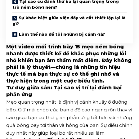
Tại sao cú đánh thứ ba lại quan trọng trong
trò ném bóng ném?
Sự khác biệt giữa việc đẩy và cắt thiết lập lại là
gì?
Làm thế nào để tôi ngừng bị cánh gà?
Một video mới trình bày 15 mẹo ném bóng
nhanh được thiết kế để khắc phục những lỗi
nhỏ khiến bạn âm thầm mất điểm. Đây không
phải là lý thuyết—chúng là những tín hiệu
thực tế mà bạn thực sự có thể ghi nhớ và
thực hiện trong một cuộc biểu tình.
Tư duy giữa sân: Tại sao vị trí lại đánh bại 
phản ứng
Mẹo quan trọng nhất là định vị cánh khuấy ở đường
bếp. Giữ mái chèo của bạn ở độ cao ngang rốn thay vì
cao giúp bạn có thời gian phản ứng tốt hơn với những
quả bóng bay tới thân và hông của bạn. Sự điều chỉnh
duy nhất này giúp loại bỏ rất nhiều sai lầm.