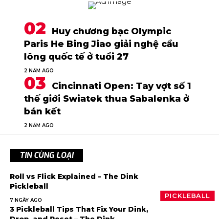
Huy chương bạc Olympic
Paris He Bing Jiao giải nghệ cầu
lông quốc tế ở tuổi 27
2 NĂM AGO
Cincinnati Open: Tay vợt số 1
thế giới Swiatek thua Sabalenka ở
bán kết
2 NĂM AGO
TIN CÙNG LOẠI
Roll vs Flick Explained – The Dink
Pickleball
PICKLEBALL
7 NGÀY AGO
3 Pickleball Tips That Fix Your Dink,
Drop, and Reset – The Dink