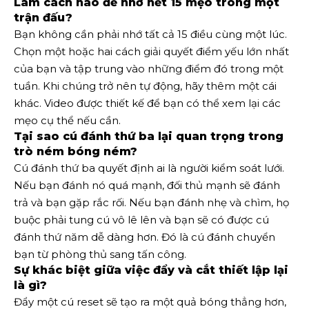
Làm cách nào để nhớ hết 15 mẹo trong một
trận đấu?
Bạn không cần phải nhớ tất cả 15 điều cùng một lúc.
Chọn một hoặc hai cách giải quyết điểm yếu lớn nhất
của bạn và tập trung vào những điểm đó trong một
tuần. Khi chúng trở nên tự động, hãy thêm một cái
khác. Video được thiết kế để bạn có thể xem lại các
mẹo cụ thể nếu cần.
Tại sao cú đánh thứ ba lại quan trọng trong
trò ném bóng ném?
Cú đánh thứ ba quyết định ai là người kiểm soát lưới.
Nếu bạn đánh nó quá mạnh, đối thủ mạnh sẽ đánh
trả và bạn gặp rắc rối. Nếu bạn đánh nhẹ và chìm, họ
buộc phải tung cú vô lê lên và bạn sẽ có được cú
đánh thứ năm dễ dàng hơn. Đó là cú đánh chuyển
bạn từ phòng thủ sang tấn công.
Sự khác biệt giữa việc đẩy và cắt thiết lập lại
là gì?
Đẩy một cú reset sẽ tạo ra một quả bóng thẳng hơn,