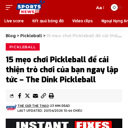
Aa
Live score
Kết quả bóng đá
Video clips
Ngoại Hạng A
Blog
>
Pickleball
>
15 mẹo chơi Pickleball để cải thiện trò chơi của bạn ngay lập tức – The Dink Pickleball
PICKLEBALL
15 mẹo chơi Pickleball để cải
thiện trò chơi của bạn ngay lập
tức – The Dink Pickleball
THẾ GIỚI THỂ THAO
23 MIN READ
LAST UPDATED: 20/04/2026 10:44 CHIỀU