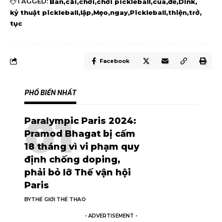
TAGGED:
Ban
cãi
chơi
chơi pickleball
của
để
Dink
kỷ thuật pickleball
lập
Mẹo
ngay
Pickleball
thiện
trở
tục
Facebook
PHỔ BIẾN NHẤT
Paralympic Paris 2024:
Pramod Bhagat bị cấm
18 tháng vì vi phạm quy
định chống doping,
phải bỏ lỡ Thế vận hội
Paris
BY
THẾ GIỚI THỂ THAO
- ADVERTISEMENT -