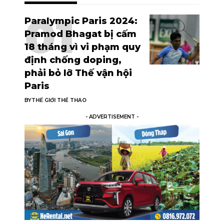
Paralympic Paris 2024:
Pramod Bhagat bị cấm
18 tháng vì vi phạm quy
định chống doping,
phải bỏ lỡ Thế vận hội
Paris
BY
THẾ GIỚI THỂ THAO
- ADVERTISEMENT -