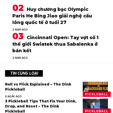
Huy chương bạc Olympic
Paris He Bing Jiao giải nghệ cầu
lông quốc tế ở tuổi 27
2 NĂM AGO
Cincinnati Open: Tay vợt số 1
thế giới Swiatek thua Sabalenka ở
bán kết
2 NĂM AGO
TIN CÙNG LOẠI
Roll vs Flick Explained – The Dink
Pickleball
PICKLEBALL
6 NGÀY AGO
3 Pickleball Tips That Fix Your Dink,
Drop, and Reset – The Dink
Pickleball
PICKLEBALL