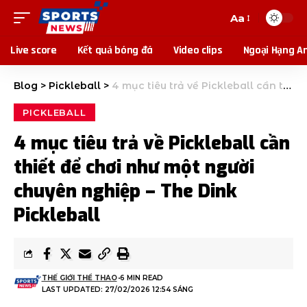
Aa
Live score
Kết quả bóng đá
Video clips
Ngoại Hạng A
Blog
>
Pickleball
>
4 mục tiêu trả về Pickleball cần thiết để chơi như một người chuyên nghiệp – The Dink Pickleball
PICKLEBALL
4 mục tiêu trả về Pickleball cần
thiết để chơi như một người
chuyên nghiệp – The Dink
Pickleball
THẾ GIỚI THỂ THAO
6 MIN READ
LAST UPDATED: 27/02/2026 12:54 SÁNG