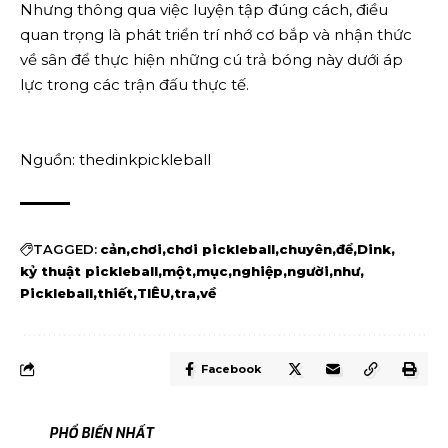
Nhưng thông qua việc luyện tập đúng cách, điều
quan trọng là phát triển trí nhớ cơ bắp và nhận thức
về sân để thực hiện những cú trả bóng này dưới áp
lực trong các trận đấu thực tế.
Nguồn: thedinkpickleball
TAGGED:
cản
chơi
chơi pickleball
chuyên
để
Dink
kỷ thuật pickleball
một
mục
nghiệp
người
như
Pickleball
thiết
TIÊU
tra
về
Facebook
PHỔ BIẾN NHẤT