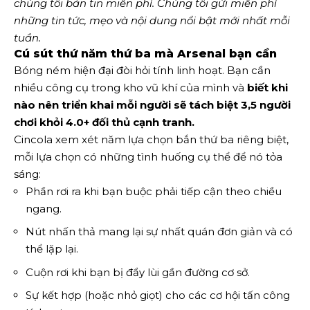
chúng tôi
bản tin miễn phí
. Chúng tôi gửi miễn phí
những tin tức, mẹo và nội dung nổi bật mới nhất mỗi
tuần.
Cú sút thứ năm thứ ba mà Arsenal bạn cần
Bóng ném hiện đại đòi hỏi tính linh hoạt. Bạn cần
nhiều công cụ trong kho vũ khí của mình và
biết khi
nào nên triển khai mỗi người sẽ tách biệt 3,5 người
chơi khỏi 4.0+ đối thủ cạnh tranh.
Cincola xem xét năm lựa chọn bắn thứ ba riêng biệt,
mỗi lựa chọn có những tình huống cụ thể để nó tỏa
sáng:
Phần rơi ra khi bạn buộc phải tiếp cận theo chiều
ngang.
Nút nhấn thả mang lại sự nhất quán đơn giản và có
thể lặp lại.
Cuộn rơi khi bạn bị đẩy lùi gần đường cơ sở.
Sự kết hợp (hoặc nhỏ giọt) cho các cơ hội tấn công