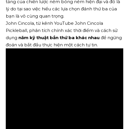
tảng của chiến lược ném bóng ném hiện đại và đó là
lý do tại sao việc hiểu các lựa chọn đánh thứ ba của
bạn là vô cùng quan trọng.
John Cincola, từ kênh YouTube John Cincola
Pickleball, phân tích chính xác thời điểm và cách sử
dụng
năm kỹ thuật bắn thứ ba khác nhau
để ngừng
đoán và bắt đầu thực hiện một cách tự tin.