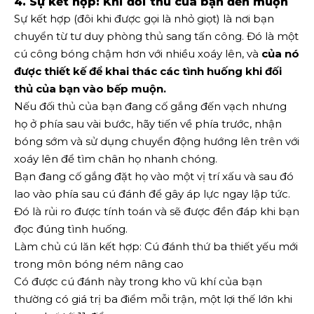
4. Sự kết hợp: Khi đối thủ của bạn đến muộn
Sự kết hợp (đôi khi được gọi là nhỏ giọt) là nơi bạn
chuyển từ tư duy phòng thủ sang tấn công. Đó là một
cú công bóng chậm hơn với nhiều xoáy lên, và
của nó
được thiết kế để khai thác các tình huống khi đối
thủ của bạn vào bếp muộn.
Nếu đối thủ của bạn đang cố gắng đến vạch nhưng
họ ở phía sau vài bước, hãy tiến về phía trước, nhận
bóng sớm và sử dụng chuyển động hướng lên trên với
xoáy lên để tìm chân họ nhanh chóng.
Bạn đang cố gắng đặt họ vào một vị trí xấu và sau đó
lao vào phía sau cú đánh để gây áp lực ngay lập tức.
Đó là rủi ro được tính toán và sẽ được đền đáp khi bạn
đọc đúng tình huống.
Làm chủ cú lăn kết hợp: Cú đánh thứ ba thiết yếu mới
trong môn bóng ném nâng cao
Có được cú đánh này trong kho vũ khí của bạn
thường có giá trị ba điểm mỗi trận, một lợi thế lớn khi