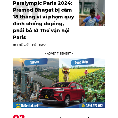
Paralympic Paris 2024:
Pramod Bhagat bị cấm
18 tháng vì vi phạm quy
định chống doping,
phải bỏ lỡ Thế vận hội
Paris
BY
THẾ GIỚI THỂ THAO
- ADVERTISEMENT -