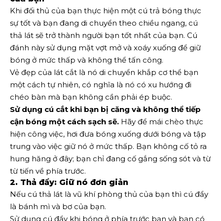
Khi đối thủ của bạn thực hiện một cú trả bóng thực
sự tốt và bạn đang di chuyển theo chiều ngang, cú
thả lát sẽ trở thành người bạn tốt nhất của bạn. Cú
đánh này sử dụng mặt vợt mở và xoáy xuống để giữ
bóng ở mức thấp và không thể tấn công.
Vẻ đẹp của lát cắt là nó di chuyển khắp cơ thể bạn
một cách tự nhiên, có nghĩa là nó có xu hướng đi
chéo bàn mà bạn không cần phải ép buộc.
Sử dụng cú cắt khi bạn bị căng và không thể tiếp
cận bóng một cách sạch sẽ.
Hãy để mái chèo thực
hiện công việc, hơi đưa bóng xuống dưới bóng và tập
trung vào việc giữ nó ở mức thấp. Bạn không cố tỏ ra
hung hăng ở đây; bạn chỉ đang cố gắng sống sót và từ
từ tiến về phía trước.
2. Thả đẩy: Giữ nó đơn giản
Nếu cú ​​thả lát là vũ khí phòng thủ của bạn thì cú đẩy
là bánh mì và bơ của bạn.
Sử dụng cú đẩy khi bóng ở phía trước bạn và bạn có