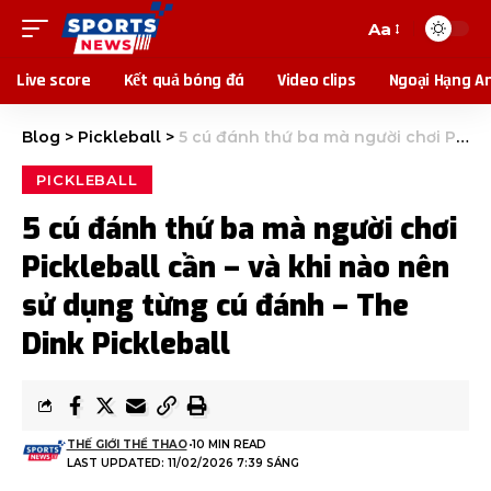
Aa
Live score
Kết quả bóng đá
Video clips
Ngoại Hạng A
Blog
>
Pickleball
>
5 cú đánh thứ ba mà người chơi Pickleball cần – và khi nào nên sử dụng từng cú đánh – The Dink Pickleball
PICKLEBALL
5 cú đánh thứ ba mà người chơi
Pickleball cần – và khi nào nên
sử dụng từng cú đánh – The
Dink Pickleball
THẾ GIỚI THỂ THAO
10 MIN READ
LAST UPDATED: 11/02/2026 7:39 SÁNG