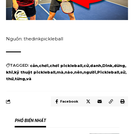
Nguồn: thedinkpickleball
TAGGED:
cản
chơi
chơi pickleball
cử
danh
Dink
dừng
khi
kỷ thuật pickleball
mà
nào
nên
người
Pickleball
sử
thứ
từng
và
Facebook
PHỔ BIẾN NHẤT