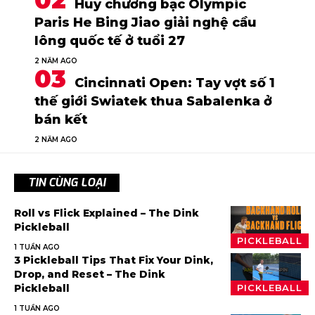
Huy chương bạc Olympic
Paris He Bing Jiao giải nghệ cầu
lông quốc tế ở tuổi 27
2 NĂM AGO
Cincinnati Open: Tay vợt số 1
thế giới Swiatek thua Sabalenka ở
bán kết
2 NĂM AGO
TIN CÙNG LOẠI
Roll vs Flick Explained – The Dink
Pickleball
PICKLEBALL
1 TUẦN AGO
3 Pickleball Tips That Fix Your Dink,
Drop, and Reset – The Dink
Pickleball
PICKLEBALL
1 TUẦN AGO