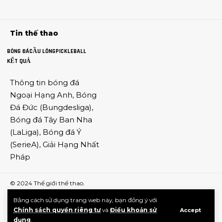
Tin thế thao
BÓNG ĐÁ
CẦU LÔNG
PICKLEBALL
KẾT QUẢ
Thông tin
bóng đá
Ngoại Hạng Anh
,
Bóng
Đá Đức
(
Bungdesliga
),
Bóng đá Tây Ban Nha
(
LaLiga
),
Bóng đá Ý
(
SerieA
),
Giải Hạng Nhất
Pháp
© 2024
Thế giới thể thao
.
Bằng cách sử dụng trang web này, bạn đồng ý với
Chính sách quyền riêng tư
và
Điều khoản sử
Accept
dụng
.