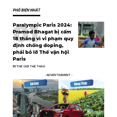
PHỔ BIẾN NHẤT
Paralympic Paris 2024:
Pramod Bhagat bị cấm
18 tháng vì vi phạm quy
định chống doping,
phải bỏ lỡ Thế vận hội
Paris
BY
THẾ GIỚI THỂ THAO
- ADVERTISEMENT -