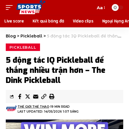
Aa
Live score
Kết quả bóng đá
Video clips
Ngoại Hạng A
Blog
>
Pickleball
>
5 động tác IQ Pickleball để thắng nhiều trận hơn – The Dink Pickleball
PICKLEBALL
5 động tác IQ Pickleball để
thắng nhiều trận hơn – The
Dink Pickleball
THẾ GIỚI THỂ THAO
19 MIN READ
LAST UPDATED: 14/05/2026 1:07 SÁNG