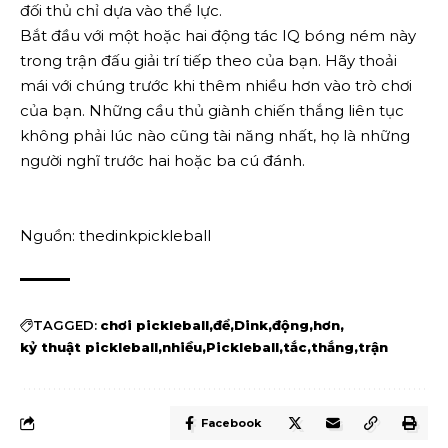
đối thủ chỉ dựa vào thể lực.
Bắt đầu với một hoặc hai động tác IQ bóng ném này
trong trận đấu giải trí tiếp theo của bạn. Hãy thoải
mái với chúng trước khi thêm nhiều hơn vào trò chơi
của bạn. Những cầu thủ giành chiến thắng liên tục
không phải lúc nào cũng tài năng nhất, họ là những
người nghĩ trước hai hoặc ba cú đánh.
Nguồn: thedinkpickleball
TAGGED:
chơi pickleball
để
Dink
động
hơn
kỷ thuật pickleball
nhiều
Pickleball
tắc
thắng
trận
Facebook