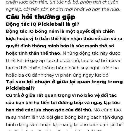
chiến lược tiên tiến, tin tức nội bộ, phân tích chuyên 
nghiệp, cải tiến sản phẩm mới nhất và hơn thế nữa. 
Câu hỏi thường gặp
Động tác IQ Pickleball là gì?
Động tác IQ bóng ném là một quyết định chiến
lược hoặc vị trí bắn thể hiện nhận thức về sân và ra
quyết định thông minh hơn là sức mạnh thô sơ
hoặc tinh thần thể thao.
Những động tác này được
thiết kế để gây áp lực cho đối thủ, tạo ra sự bối rối và
tạo cơ hội chiến thắng bằng cách suy nghĩ trước hai
hoặc ba cú đánh thay vì phản ứng ngay lúc đó.
Tại sao lợi nhuận ở giữa lại quan trọng trong
Pickleball?
Cú trả ở giữa rất quan trọng vì nó bảo vệ đối tác
của bạn khi họ tiến tới đường bếp và ngay lập tức
hạn chế các lựa chọn góc của đối thủ.
Nó cũng tạo
ra sự nhầm lẫn với đội giao bóng bằng cách tận dụng
hình dạng sân thuận lợi, mang lại cho bên bạn lợi thế