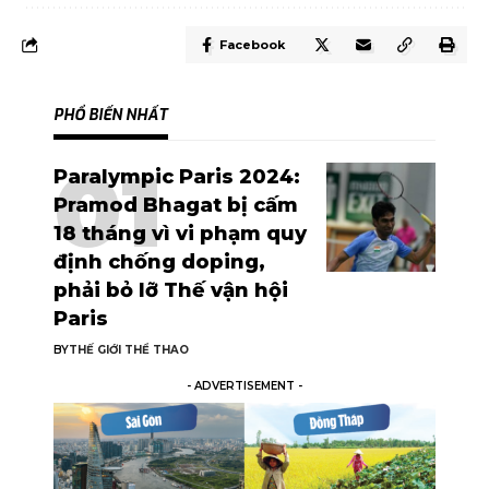
Facebook
PHỔ BIẾN NHẤT
Paralympic Paris 2024:
Pramod Bhagat bị cấm
18 tháng vì vi phạm quy
định chống doping,
phải bỏ lỡ Thế vận hội
Paris
BY
THẾ GIỚI THỂ THAO
- ADVERTISEMENT -