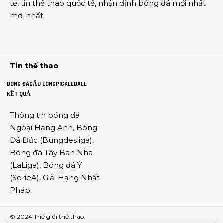
tế
,
tin thể thao
quốc tế,
nhận định bóng đá
mới nhất
mới nhất
Tin thế thao
BÓNG ĐÁ
CẦU LÔNG
PICKLEBALL
KẾT QUẢ
Thông tin
bóng đá
Ngoại Hạng Anh
,
Bóng
Đá Đức
(
Bungdesliga
),
Bóng đá Tây Ban Nha
(
LaLiga
),
Bóng đá Ý
(
SerieA
),
Giải Hạng Nhất
Pháp
© 2024
Thế giới thể thao
.