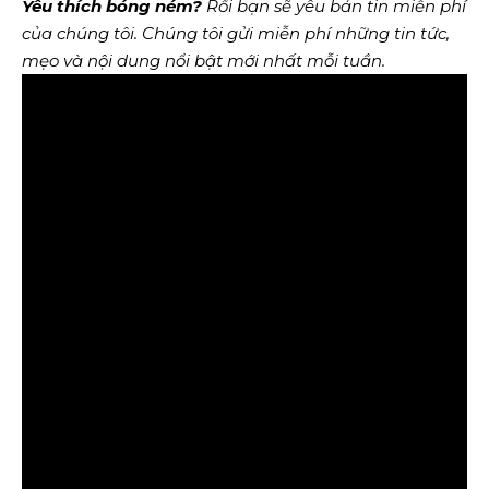
Yêu thích bóng ném?
Rồi bạn sẽ yêu
bản tin miễn phí
của chúng tôi
. Chúng tôi gửi miễn phí những tin tức,
mẹo và nội dung nổi bật mới nhất mỗi tuần.