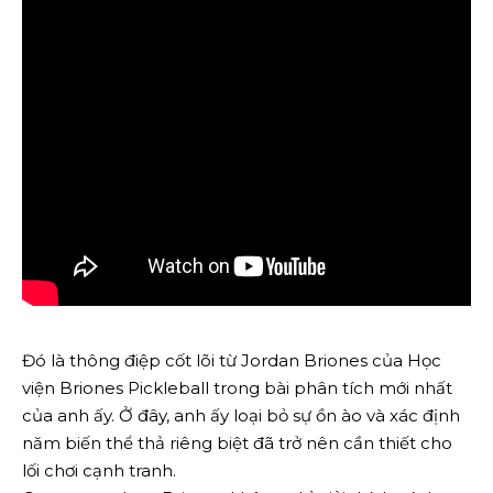
Đó là thông điệp cốt lõi từ Jordan Briones của Học
viện Briones Pickleball trong bài phân tích mới nhất
của anh ấy. Ở đây, anh ấy loại bỏ sự ồn ào và xác định
năm biến thể thả riêng biệt đã trở nên cần thiết cho
lối chơi cạnh tranh.