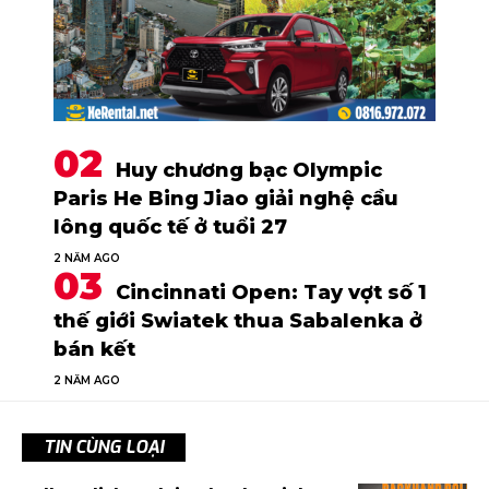
Huy chương bạc Olympic
Paris He Bing Jiao giải nghệ cầu
lông quốc tế ở tuổi 27
2 NĂM AGO
Cincinnati Open: Tay vợt số 1
thế giới Swiatek thua Sabalenka ở
bán kết
2 NĂM AGO
TIN CÙNG LOẠI