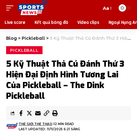
Aa
Live score
Kết quả bóng đá
Video clips
Ngoại Hạng A
Blog
>
Pickleball
>
5 Kỹ Thuật Thả Cú Đánh Thứ 3 Hiện Đại Định Hình Tương Lai Của Pickleball – The Dink Pickleball
PICKLEBALL
5 Kỹ Thuật Thả Cú Đánh Thứ 3
Hiện Đại Định Hình Tương Lai
Của Pickleball – The Dink
Pickleball
THẾ GIỚI THỂ THAO
12 MIN READ
LAST UPDATED: 11/11/2025 6:21 SÁNG