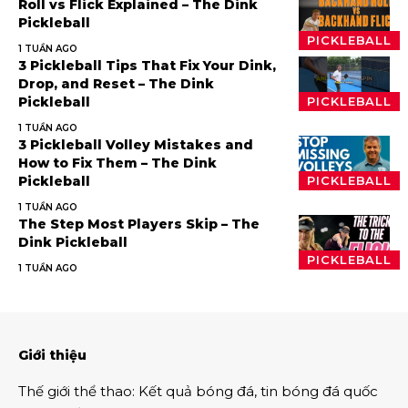
Roll vs Flick Explained – The Dink
Pickleball
PICKLEBALL
1 TUẦN AGO
3 Pickleball Tips That Fix Your Dink,
Drop, and Reset – The Dink
Pickleball
PICKLEBALL
1 TUẦN AGO
3 Pickleball Volley Mistakes and
How to Fix Them – The Dink
Pickleball
PICKLEBALL
1 TUẦN AGO
The Step Most Players Skip – The
Dink Pickleball
PICKLEBALL
1 TUẦN AGO
Giới thiệu
Thế giới thể thao
:
Kết quả bóng đá
,
tin bóng đá quốc