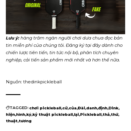
Lưu ý:
hàng trăm ngàn người chơi dưa chua đọc bản
tin miễn phí của chúng tôi.
Đăng ký tại đây
dành cho
chiến lược tiên tiến, tin tức nội bộ, phân tích chuyên
nghiệp, cải tiến sản phẩm mới nhất và hơn thế nữa.
Nguồn: thedinkpickleball
TAGGED:
chơi pickleball
cử
của
Đài
danh
định
Dink
hiện
hình
ký
kỷ thuật pickleball
lại
Pickleball
thả
thứ
thuật
tương