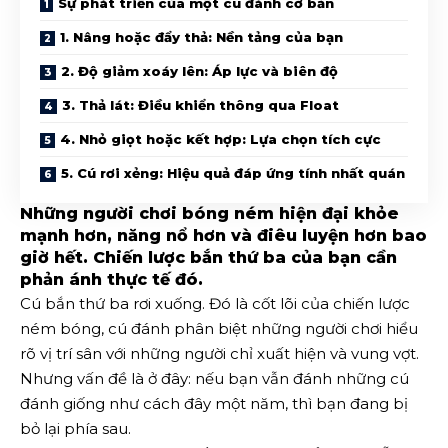
Sự phát triển của một cú đánh cơ bản
1. Nâng hoặc đẩy thả: Nền tảng của bạn
2. Độ giảm xoáy lên: Áp lực và biên độ
3. Thả lát: Điều khiển thông qua Float
4. Nhỏ giọt hoặc kết hợp: Lựa chọn tích cực
5. Cú rơi xẻng: Hiệu quả đáp ứng tính nhất quán
Những người chơi bóng ném hiện đại khỏe
mạnh hơn, năng nổ hơn và điêu luyện hơn bao
giờ hết. Chiến lược bắn thứ ba của bạn cần
phản ánh thực tế đó.
Cú bắn thứ ba rơi xuống. Đó là cốt lõi của chiến lược
ném bóng, cú đánh phân biệt những người chơi hiểu
rõ vị trí sân với những người chỉ xuất hiện và vung vợt.
Nhưng vấn đề là ở đây: nếu bạn vẫn đánh những cú
đánh giống như cách đây một năm, thì bạn đang bị
bỏ lại phía sau.