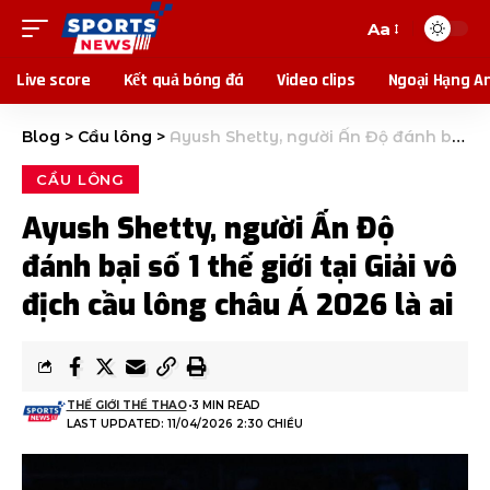
Aa
Live score
Kết quả bóng đá
Video clips
Ngoại Hạng A
Blog
>
Cầu lông
>
Ayush Shetty, người Ấn Độ đánh bại số 1 thế giới tại Giải vô địch cầu lông châu Á 2026 là ai
CẦU LÔNG
Ayush Shetty, người Ấn Độ
đánh bại số 1 thế giới tại Giải vô
địch cầu lông châu Á 2026 là ai
THẾ GIỚI THỂ THAO
3 MIN READ
LAST UPDATED: 11/04/2026 2:30 CHIỀU