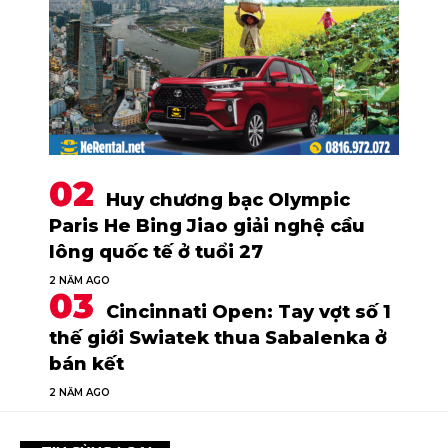
Huy chương bạc Olympic
Paris He Bing Jiao giải nghệ cầu
lông quốc tế ở tuổi 27
2 NĂM AGO
Cincinnati Open: Tay vợt số 1
thế giới Swiatek thua Sabalenka ở
bán kết
2 NĂM AGO