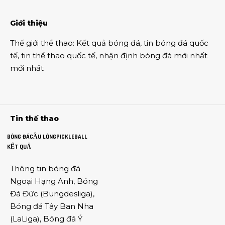
Giới thiệu
Thế giới thể thao
:
Kết quả bóng đá
,
tin bóng đá quốc
tế
,
tin thể thao
quốc tế,
nhận định bóng đá
mới nhất
mới nhất
Tin thế thao
BÓNG ĐÁ
CẦU LÔNG
PICKLEBALL
KẾT QUẢ
Thông tin
bóng đá
Ngoại Hạng Anh
,
Bóng
Đá Đức
(
Bungdesliga
),
Bóng đá Tây Ban Nha
(
LaLiga
),
Bóng đá Ý