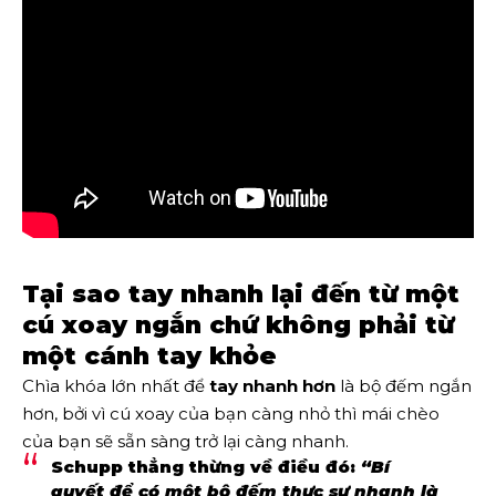
Tại sao tay nhanh lại đến từ một
cú xoay ngắn chứ không phải từ
một cánh tay khỏe
Chìa khóa lớn nhất để
tay nhanh hơn
là bộ đếm ngắn
hơn, bởi vì cú xoay của bạn càng nhỏ thì mái chèo
của bạn sẽ sẵn sàng trở lại càng nhanh.
Schupp thẳng thừng về điều đó:
“Bí
quyết để có một bộ đếm thực sự nhanh là