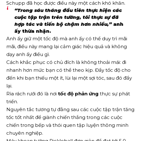
Schupp đã học được điều này một cách khó khăn.
“Trong sáu tháng đầu tiên thực hiện các
cuộc tập trận trên tường, tôi thực sự đã
hợp tác và tiến bộ chậm hơn nhiều,”
anh
ấy thừa nhận.
Anh ấy giữ một tốc độ mà anh ấy có thể duy trì mãi
mãi, điều này mang lại cảm giác hiệu quả và không
dạy anh ấy điều gì.
Cách khắc phục có chủ đích là không thoải mái: đi
nhanh hơn mức bạn có thể theo kịp. Đẩy tốc độ cho
đến khi bạn thiếu một ít, lùi lại một sợi tóc, sau đó đẩy
lại.
Rìa rách rưới đó là nơi
tốc độ phản ứng
thực sự phát
triển.
Nguyên tắc tương tự đằng sau các cuộc tập trận tăng
tốc tốt nhất để giành chiến thắng trong các cuộc
chiến trong bếp và thói quen tập luyện thông minh
chuyên nghiệp.
Máy khoan tường Pickleball đơn giản để đạt tới 5.0