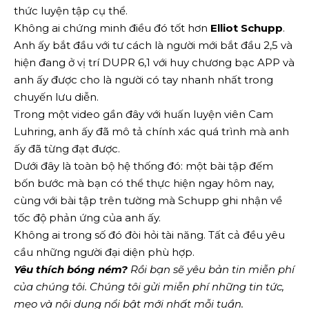
thức luyện tập cụ thể.
Không ai chứng minh điều đó tốt hơn
Elliot Schupp
.
Anh ấy bắt đầu với tư cách là người mới bắt đầu 2,5 và
hiện đang ở vị trí DUPR 6,1 với huy chương bạc APP và
anh ấy được cho là người có tay nhanh nhất trong
chuyến lưu diễn.
Trong một video gần đây với huấn luyện viên Cam
Luhring, anh ấy đã mô tả chính xác quá trình mà anh
ấy đã từng đạt được.
Dưới đây là toàn bộ hệ thống đó: một bài tập đếm
bốn bước mà bạn có thể thực hiện ngay hôm nay,
cùng với bài tập trên tường mà Schupp ghi nhận về
tốc độ phản ứng của anh ấy.
Không ai trong số đó đòi hỏi tài năng. Tất cả đều yêu
cầu những người đại diện phù hợp.
Yêu thích bóng ném?
Rồi bạn sẽ yêu
bản tin miễn phí
của chúng tôi
. Chúng tôi gửi miễn phí những tin tức,
mẹo và nội dung nổi bật mới nhất mỗi tuần.