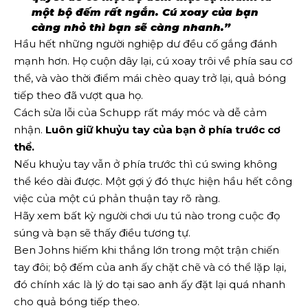
một bộ đếm rất ngắn. Cú xoay của bạn
càng nhỏ thì bạn sẽ càng nhanh.”
Hầu hết những người nghiệp dư đều cố gắng đánh
mạnh hơn. Họ cuộn dây lại, cú xoay trôi về phía sau cơ
thể, và vào thời điểm mái chèo quay trở lại, quả bóng
tiếp theo đã vượt qua họ.
Cách sửa lỗi của Schupp rất máy móc và dễ cảm
nhận.
Luôn giữ khuỷu tay của bạn ở phía trước cơ
thể.
Nếu khuỷu tay vẫn ở phía trước thì cú swing không
thể kéo dài được. Một gợi ý đó thực hiện hầu hết công
việc của một cú phản thuận tay rõ ràng.
Hãy xem bất kỳ người chơi ưu tú nào trong cuộc đọ
súng và bạn sẽ thấy điều tương tự.
Ben Johns hiếm khi thắng lớn trong một trận chiến
tay đôi; bộ đếm của anh ấy chặt chẽ và có thể lặp lại,
đó chính xác là lý do tại sao anh ấy đặt lại quá nhanh
cho quả bóng tiếp theo.