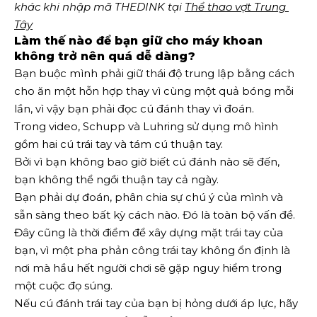
khác khi nhập mã THEDINK tại 
Thể thao vợt Trung 
Tây
Làm thế nào để bạn giữ cho máy khoan
không trở nên quá dễ dàng?
Bạn buộc mình phải giữ thái độ trung lập bằng cách
cho ăn một hỗn hợp thay vì cùng một quả bóng mỗi
lần, vì vậy bạn phải đọc cú đánh thay vì đoán.
Trong video, Schupp và Luhring sử dụng mô hình
gồm hai cú trái tay và tám cú thuận tay.
Bởi vì bạn không bao giờ biết cú đánh nào sẽ đến,
bạn không thể ngồi thuận tay cả ngày.
Bạn phải dự đoán, phân chia sự chú ý của mình và
sẵn sàng theo bất kỳ cách nào. Đó là toàn bộ vấn đề.
Đây cũng là thời điểm để xây dựng mặt trái tay của
bạn, vì một pha phản công trái tay không ổn định là
nơi mà hầu hết người chơi sẽ gặp nguy hiểm trong
một cuộc đọ súng.
Nếu cú ​​đánh trái tay của bạn bị hỏng dưới áp lực, hãy