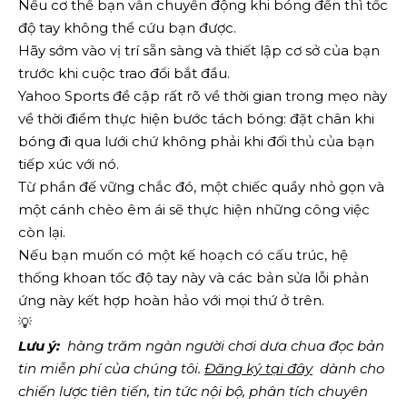
Nếu cơ thể bạn vẫn chuyển động khi bóng đến thì tốc
độ tay không thể cứu bạn được.
Hãy sớm vào vị trí sẵn sàng và thiết lập cơ sở của bạn
trước khi cuộc trao đổi bắt đầu.
Yahoo Sports đề cập rất rõ về thời gian trong mẹo này
về thời điểm thực hiện bước tách bóng: đặt chân khi
bóng đi qua lưới chứ không phải khi đối thủ của bạn
tiếp xúc với nó.
Từ phần đế vững chắc đó, một chiếc quầy nhỏ gọn và
một cánh chèo êm ái sẽ thực hiện những công việc
còn lại.
Nếu bạn muốn có một kế hoạch có cấu trúc, hệ
thống khoan tốc độ tay này và các bản sửa lỗi phản
ứng này kết hợp hoàn hảo với mọi thứ ở trên.
💡
Lưu ý:
  hàng trăm ngàn người chơi dưa chua đọc bản 
tin miễn phí của chúng tôi.
Đăng ký tại đây
  dành cho 
chiến lược tiên tiến, tin tức nội bộ, phân tích chuyên 