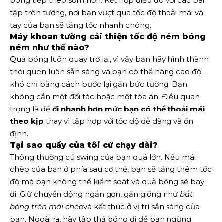
bóng tiếp theo sớm hơn. Kết hợp điều đó với các bài
tập trên tường, nơi bạn vượt qua tốc độ thoải mái và
tay của bạn sẽ tăng tốc nhanh chóng.
Máy khoan tường cải thiện tốc độ ném bóng
ném như thế nào?
Quả bóng luôn quay trở lại, vì vậy bạn hãy hình thành
thói quen luôn sẵn sàng và bạn có thể nâng cao độ
khó chỉ bằng cách bước lại gần bức tường. Bạn
không cần một đối tác hoặc một tòa án. Điều quan
trọng là để
đi nhanh hơn mức bạn có thể thoải mái
theo kịp
thay vì tập hợp với tốc độ dễ dàng và ổn
định.
Tại sao quầy của tôi cứ chạy dài?
Thông thường cú swing của bạn quá lớn. Nếu mái
chèo của bạn ở phía sau cơ thể, bạn sẽ tăng thêm tốc
độ mà bạn không thể kiểm soát và quả bóng sẽ bay
đi. Giữ chuyển động ngắn gọn, gần giống như
bắt
bóng trên mái chèo
và kết thúc ở vị trí sẵn sàng của
bạn. Ngoài ra, hãy tập thả bóng đi để bạn ngừng