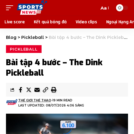
Aa
Live score
Kết quả bóng đá
Video clips
Ngoại Hạng A
Blog
>
Pickleball
>
Bài tập 4 bước – The Dink Pickleball
PICKLEBALL
Bài tập 4 bước – The Dink
Pickleball
THẾ GIỚI THỂ THAO
19 MIN READ
LAST UPDATED: 08/07/2026 4:06 SÁNG