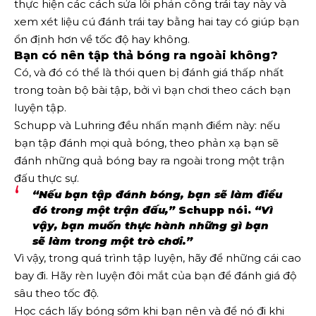
thực hiện các cách sửa lỗi phản công trái tay này và
xem xét liệu cú đánh trái tay bằng hai tay có giúp bạn
ổn định hơn về tốc độ hay không.
Bạn có nên tập thả bóng ra ngoài không?
Có, và đó có thể là thói quen bị đánh giá thấp nhất
trong toàn bộ bài tập, bởi vì bạn chơi theo cách bạn
luyện tập.
Schupp và Luhring đều nhấn mạnh điểm này: nếu
bạn tập đánh mọi quả bóng, theo phản xạ bạn sẽ
đánh những quả bóng bay ra ngoài trong một trận
đấu thực sự.
“Nếu bạn tập đánh bóng, bạn sẽ làm điều
đó trong một trận đấu,”
Schupp nói.
“Vì
vậy, bạn muốn thực hành những gì bạn
sẽ làm trong một trò chơi.”
Vì vậy, trong quá trình tập luyện, hãy để những cái cao
bay đi. Hãy rèn luyện đôi mắt của bạn để đánh giá độ
sâu theo tốc độ.
Học cách lấy bóng sớm khi bạn nên và để nó đi khi