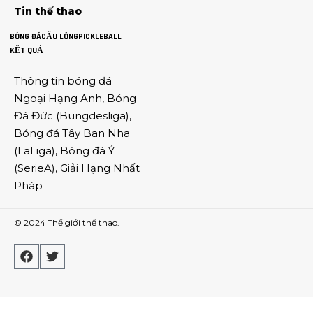
Tin thế thao
BÓNG ĐÁ
CẦU LÔNG
PICKLEBALL
KẾT QUẢ
Thông tin
bóng đá
Ngoại Hạng Anh
,
Bóng
Đá Đức
(
Bungdesliga
),
Bóng đá Tây Ban Nha
(
LaLiga
),
Bóng đá Ý
(
SerieA
),
Giải Hạng Nhất
Pháp
© 2024
Thế giới thể thao
.