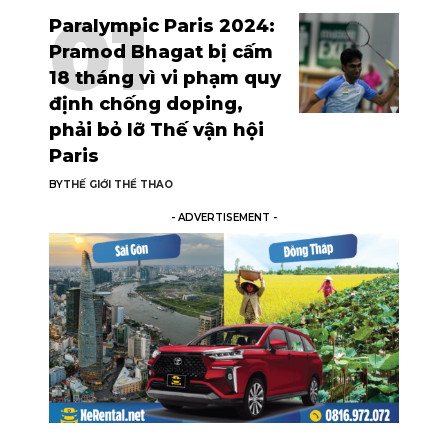
Paralympic Paris 2024:
Pramod Bhagat bị cấm
18 tháng vì vi phạm quy
định chống doping,
phải bỏ lỡ Thế vận hội
Paris
BY
THẾ GIỚI THỂ THAO
- ADVERTISEMENT -