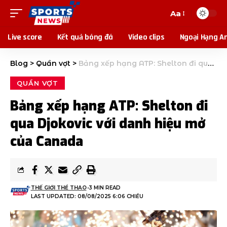
Aa
Live score
Kết quả bóng đá
Video clips
Ngoại Hạng A
Blog
>
Quần vợt
>
Bảng xếp hạng ATP: Shelton đi qua Djokovic với danh hiệu mở của Canada
QUẦN VỢT
Bảng xếp hạng ATP: Shelton đi
qua Djokovic với danh hiệu mở
của Canada
THẾ GIỚI THỂ THAO
3 MIN READ
LAST UPDATED: 08/08/2025 6:06 CHIỀU