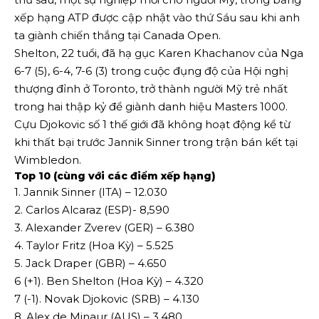
xếp hạng ATP được cập nhật vào thứ Sáu sau khi anh
ta giành chiến thắng tại Canada Open.
Shelton, 22 tuổi, đã hạ gục Karen Khachanov của Nga
6-7 (5), 6-4, 7-6 (3) trong cuộc đụng độ của Hội nghị
thượng đỉnh ở Toronto, trở thành người Mỹ trẻ nhất
trong hai thập kỷ để giành danh hiệu Masters 1000.
Cựu Djokovic số 1 thế giới đã không hoạt động kể từ
khi thất bại trước Jannik Sinner trong trận bán kết tại
Wimbledon.
Top 10 (cùng với các điểm xếp hạng)
1. Jannik Sinner (ITA) – 12.030
2. Carlos Alcaraz (ESP)- 8,590
3. Alexander Zverev (GER) – 6.380
4. Taylor Fritz (Hoa Kỳ) – 5.525
5. Jack Draper (GBR) – 4.650
6 (+1). Ben Shelton (Hoa Kỳ) – 4.320
7 (-1). Novak Djokovic (SRB) – 4.130
8. Alex de Minaur (AUS) – 3,480