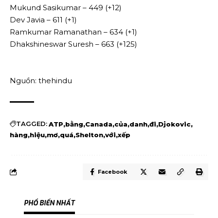
Mukund Sasikumar – 449 (+12)
Dev Javia – 611 (+1)
Ramkumar Ramanathan – 634 (+1)
Dhakshineswar Suresh – 663 (+125)
Nguồn: thehindu
TAGGED:
ATP
bằng
Canada
của
danh
đi
Djokovic
hàng
hiệu
mơ
quá
Shelton
với
xếp
Facebook
PHỔ BIẾN NHẤT