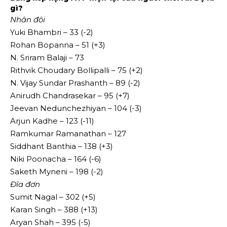
gì?
Nhân đôi
Yuki Bhambri – 33 (-2)
Rohan Bopanna – 51 (+3)
N. Sriram Balaji – 73
Rithvik Choudary Bollipalli – 75 (+2)
N. Vijay Sundar Prashanth – 89 (-2)
Anirudh Chandrasekar – 95 (+7)
Jeevan Nedunchezhiyan – 104 (-3)
Arjun Kadhe – 123 (-11)
Ramkumar Ramanathan – 127
Siddhant Banthia – 138 (+3)
Niki Poonacha – 164 (-6)
Saketh Myneni – 198 (-2)
Đĩa đơn
Sumit Nagal – 302 (+5)
Karan Singh – 388 (+13)
Aryan Shah – 395 (-5)