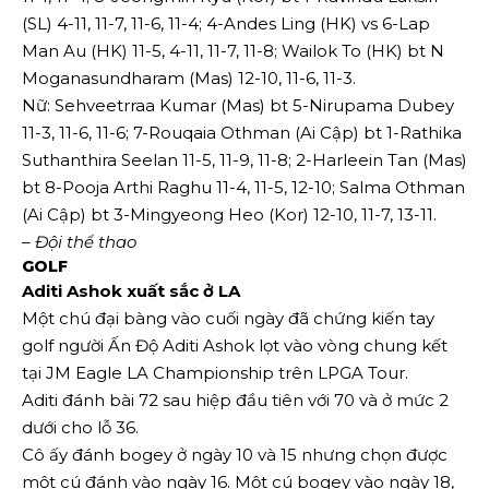
(SL) 4-11, 11-7, 11-6, 11-4; 4-Andes Ling (HK) vs 6-Lap
Man Au (HK) 11-5, 4-11, 11-7, 11-8; Wailok To (HK) bt N
Moganasundharam (Mas) 12-10, 11-6, 11-3.
Nữ: Sehveetrraa Kumar (Mas) bt 5-Nirupama Dubey
11-3, 11-6, 11-6; 7-Rouqaia Othman (Ai Cập) bt 1-Rathika
Suthanthira Seelan 11-5, 11-9, 11-8; 2-Harleein Tan (Mas)
bt 8-Pooja Arthi Raghu 11-4, 11-5, 12-10; Salma Othman
(Ai Cập) bt 3-Mingyeong Heo (Kor) 12-10, 11-7, 13-11.
– Đội thể thao
GOLF
Aditi Ashok xuất sắc ở LA
Một chú đại bàng vào cuối ngày đã chứng kiến ​​tay
golf người Ấn Độ Aditi Ashok lọt vào vòng chung kết
tại JM Eagle LA Championship trên LPGA Tour.
Aditi đánh bài 72 sau hiệp đầu tiên với 70 và ở mức 2
dưới cho lỗ 36.
Cô ấy đánh bogey ở ngày 10 và 15 nhưng chọn được
một cú đánh vào ngày 16. Một cú bogey vào ngày 18,