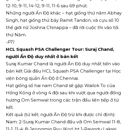
12-10, 9-11, 14-12, 9-11, 11-6 sau 69 phút.
Những người Ấn Độ khác – hạt giống thứ năm Abhay
Singh, hạt giống thứ bảy Ramit Tandon, và cựu số 10
thế giới nữ Joshna Chinappa – đã rời cuộc thi vào tối
thứ Năm.
-PTI
HCL Squash PSA Challenger Tour: Suraj Chand,
người Ấn Độ duy nhất ở bán kết
Suraj Kumar Chand là người Ấn Độ duy nhất tiến vào
bán kết Giải đấu HCL Squash PSA Challenger tại Học
viện bóng quần Ấn Độ ở Chennai.
Hạt giống số hai nam Chand sẽ gặp Wailok To của
Hồng Kông ở vòng 4 đội sau khi vượt qua người đồng
hương Om Semwal trong các trận đấu liên tiếp ở tứ
kết.
Kết quả (tứ kết; người Ấn Độ trừ khi được chỉ định):
Nam: 2-Suraj Kumar Chand đấu với Om Semwal 11-8,
11-1, 11-4; 8-Jeongmin Ryu (Kor) bt 1-Ravindu Laksiri