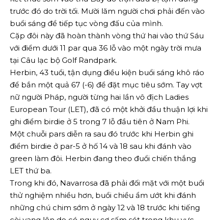
trước đó do trời tối. Mười lăm người chơi phải đến vào
buổi sáng để tiếp tục vòng đấu của mình.
Cặp đôi này đã hoàn thành vòng thứ hai vào thứ Sáu
với điểm dưới 11 par qua 36 lỗ vào một ngày trời mưa
tại Câu lạc bộ Golf Randpark.
Herbin, 43 tuổi, tận dụng điều kiện buổi sáng khô ráo
để bắn một quả 67 (-6) để đặt mục tiêu sớm. Tay vợt
nữ người Pháp, người từng hai lần vô địch Ladies
European Tour (LET), đã có một khởi đầu thuận lợi khi
ghi điểm birdie ở 5 trong 7 lỗ đầu tiên ở Nam Phi.
Một chuỗi pars diễn ra sau đó trước khi Herbin ghi
điểm birdie ở par-5 ở hố 14 và 18 sau khi đánh vào
green làm đôi. Herbin đang theo đuổi chiến thắng
LET thứ ba.
Trong khi đó, Navarrosa đã phải đối mặt với một buổi
thử nghiệm nhiều hơn, buổi chiều ẩm ướt khi đánh
những chú chim sớm ở ngày 12 và 18 trước khi tiếng
còi vang lên do có nguy cơ sấm sét trong khu vực.