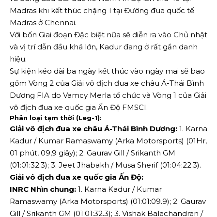
Madras khi kết thúc chặng 1 tại Đường đua quốc tế
Madras ở Chennai.
Với bốn Giai đoạn Đặc biệt nữa sẽ diễn ra vào Chủ nhật
và vị trí dẫn đầu khá lớn, Kadur đang ở rất gần danh
hiệu.
Sự kiện kéo dài ba ngày kết thúc vào ngày mai sẽ bao
gồm Vòng 2 của Giải vô địch đua xe châu Á-Thái Bình
Dương FIA do Vamcy Merla tổ chức và Vòng 1 của Giải
vô địch đua xe quốc gia Ấn Độ FMSCI.
Phân loại tạm thời (Leg-1):
Giải vô địch đua xe châu Á-Thái Bình Dương:
1. Karna
Kadur / Kumar Ramaswamy (Arka Motorsports) (01Hr,
01 phút, 09,9 giây); 2. Gaurav Gill / Srikanth GM
(01:01:32.3); 3. Jeet Jhabakh / Musa Sherif (01:04:22.3).
Giải vô địch đua xe quốc gia Ấn Độ:
INRC Nhìn chung:
1. Karna Kadur / Kumar
Ramaswamy (Arka Motorsports) (01:01:09.9); 2. Gaurav
Gill / Srikanth GM (01:01:32.3); 3. Vishak Balachandran /