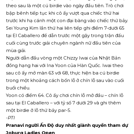
theo sau là một cú birdie vào ngày đầu tiên. Trò chơi
bập bênh tiếp tục khi cô ấy vượt qua chiếc thứ hai
trước khi hạ cánh một con đại bàng vào chiếc thứ bảy.
Sei Young Kim lần thứ hai liên tiếp ghi điểm 7-dưới 65
tại El Caballero để dẫn trước một gậy trong trận đấu
cuối cùng trước giải chuyên ngành nữ đầu tiên của
mùa giải.
Người dẫn đầu vòng một Chizzy Iwai của Nhật Bản
đồng hạng hai với Ina Yoon của Hàn Quốc. Iwai theo
sau cô ấy mở màn 63 với 68, thực hiện ba cú birdie
trong một khoảng cách bốn lỗ ở chín lỗ sau vào cuối
buổi chiều.
Yoon có điểm 64. Cô ấy chơi chín lỗ mở đầu – chín lỗ
sau tại El Caballero – với tỷ số 7 dưới 29 và ghi thêm
một birdie ở lỗ thứ bảy par-5.
-PTI
Pranavi người Ấn Độ duy nhất giành quyền tham dự
Joburg Ladies Open