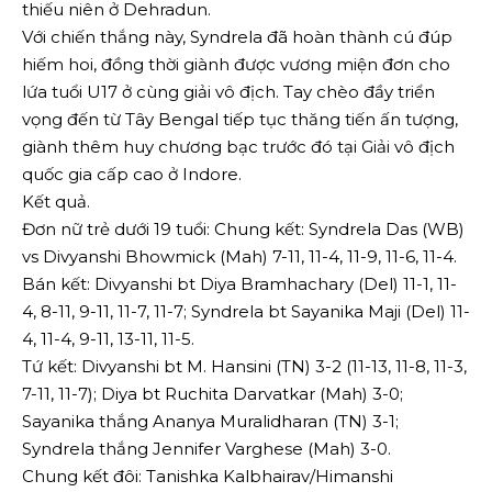
thiếu niên ở Dehradun.
Với chiến thắng này, Syndrela đã hoàn thành cú đúp
hiếm hoi, đồng thời giành được vương miện đơn cho
lứa tuổi U17 ở cùng giải vô địch. Tay chèo đầy triển
vọng đến từ Tây Bengal tiếp tục thăng tiến ấn tượng,
giành thêm huy chương bạc trước đó tại Giải vô địch
quốc gia cấp cao ở Indore.
Kết quả.
Đơn nữ trẻ dưới 19 tuổi: Chung kết: Syndrela Das (WB)
vs Divyanshi Bhowmick (Mah) 7-11, 11-4, 11-9, 11-6, 11-4.
Bán kết: Divyanshi bt Diya Bramhachary (Del) 11-1, 11-
4, 8-11, 9-11, 11-7, 11-7; Syndrela bt Sayanika Maji (Del) 11-
4, 11-4, 9-11, 13-11, 11-5.
Tứ kết: Divyanshi bt M. Hansini (TN) 3-2 (11-13, 11-8, 11-3,
7-11, 11-7); Diya bt Ruchita Darvatkar (Mah) 3-0;
Sayanika thắng Ananya Muralidharan (TN) 3-1;
Syndrela thắng Jennifer Varghese (Mah) 3-0.
Chung kết đôi: Tanishka Kalbhairav/Himanshi