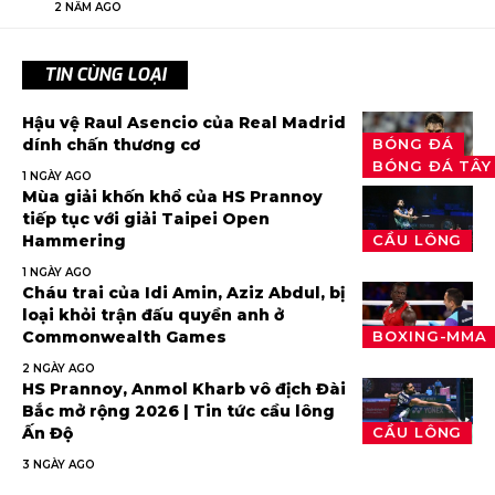
2 NĂM AGO
TIN CÙNG LOẠI
Hậu vệ Raul Asencio của Real Madrid
BÓNG ĐÁ
dính chấn thương cơ
BÓNG ĐÁ TÂY
1 NGÀY AGO
Mùa giải khốn khổ của HS Prannoy
tiếp tục với giải Taipei Open
Hammering
CẦU LÔNG
1 NGÀY AGO
Cháu trai của Idi Amin, Aziz Abdul, bị
loại khỏi trận đấu quyền anh ở
Commonwealth Games
BOXING-MMA
2 NGÀY AGO
HS Prannoy, Anmol Kharb vô địch Đài
Bắc mở rộng 2026 | Tin tức cầu lông
Ấn Độ
CẦU LÔNG
3 NGÀY AGO