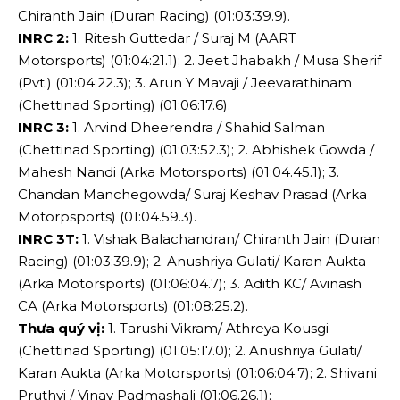
Chiranth Jain (Duran Racing) (01:03:39.9).
INRC 2:
1. Ritesh Guttedar / Suraj M (AART
Motorsports) (01:04:21.1); 2. Jeet Jhabakh / Musa Sherif
(Pvt.) (01:04:22.3); 3. Arun Y Mavaji / Jeevarathinam
(Chettinad Sporting) (01:06:17.6).
INRC 3:
1. Arvind Dheerendra / Shahid Salman
(Chettinad Sporting) (01:03:52.3); 2. Abhishek Gowda /
Mahesh Nandi (Arka Motorsports) (01:04.45.1); 3.
Chandan Manchegowda/ Suraj Keshav Prasad (Arka
Motorpsports) (01:04.59.3).
INRC 3T:
1. Vishak Balachandran/ Chiranth Jain (Duran
Racing) (01:03:39.9); 2. Anushriya Gulati/ Karan Aukta
(Arka Motorsports) (01:06:04.7); 3. Adith KC/ Avinash
CA (Arka Motorsports) (01:08:25.2).
Thưa quý vị:
1. Tarushi Vikram/ Athreya Kousgi
(Chettinad Sporting) (01:05:17.0); 2. Anushriya Gulati/
Karan Aukta (Arka Motorsports) (01:06:04.7); 2. Shivani
Pruthvi / Vinay Padmashali (01:06.26.1);