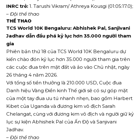
INRC trẻ:
1. Tarushi Vikram/ Athreya Kousgi (01:05:17.0);
– Đội thể thao
THỂ THAO
TCS World 10K Bengaluru: Abhishek Pal, Sanjivani
Jadhav dẫn đầu phá kỷ lục hơn 35.000 người tham
gia
Phiên bản thứ 18 của TCS World 10K Bengaluru dự
kiến ​​chào đón kỷ lục hơn 35.000 người tham gia trên
các cuộc đua trên mặt đất và ảo vào Chủ nhật, ngày
26 tháng 4 năm 2026.
Với tổng số tiền thưởng là 210.000 USD, Cuộc đua
Danh hiệu Vàng Điền kinh Thế giới sẽ có sự góp mặt
của một tay đua ưu tú nhanh nhẹn, bao gồm Harbert
Kibet của Uganda và đương kim vô địch Sarah
Chelangat, cùng với đương kim vô địch và người giữ kỷ
lục sự kiện Abhishek Pal của Ấn Độ và Sanjivani
Jadhav.
– Đội thể thao