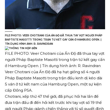
FILE PHOTO: VEER CHOTRANI CỦA ẤN ĐỘ ĐÃ THUA TAY VỢT NGƯỜI PHÁP
BAPTISTE MASOTTI TRONG TRẬN TỨ KẾT GAY CẤN Ở HAMBURG OPEN. |
TÍN DỤNG HÌNH ẢNH: R. RAVINDRAN
FILE PHOTO: Veer Chotrani của Ấn Độ đã thua tay vợt
người Pháp Baptiste Masotti trong trận tứ kết gay cấn
ở Hamburg Open. | Tín dụng hình ảnh: R. Ravindran
Veer Chotrani của Ấn Độ đã hạ hạt giống số 4 người
Pháp Baptiste Masotti trong trận đấu kinh dị kéo dài
5 ván ở tứ kết nam của Hamburg Open, một sự kiện
cấp Đồng PSA.
Chotrani, xếp thứ 47 thế giới, đã phục hồi hai lần để
đưa trận đấu đi đến hồi kết trước khi tay vợt số 19 thế
giới người Pháp giành chiến thắng với tỷ số quyết định