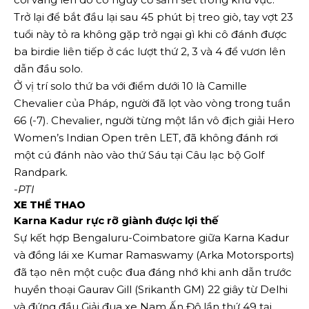
Trở lại để bắt đầu lại sau 45 phút bị treo giò, tay vợt 23
tuổi này tỏ ra không gặp trở ngại gì khi cô đánh được
ba birdie liên tiếp ở các lượt thứ 2, 3 và 4 để vươn lên
dẫn đầu solo.
Ở vị trí solo thứ ba với điểm dưới 10 là Camille
Chevalier của Pháp, người đã lọt vào vòng trong tuần
66 (-7). Chevalier, người từng một lần vô địch giải Hero
Women’s Indian Open trên LET, đã không đánh rơi
một cú đánh nào vào thứ Sáu tại Câu lạc bộ Golf
Randpark.
-PTI
XE THỂ THAO
Karna Kadur rực rỡ giành được lợi thế
Sự kết hợp Bengaluru-Coimbatore giữa Karna Kadur
và đồng lái xe Kumar Ramaswamy (Arka Motorsports)
đã tạo nên một cuộc đua đáng nhớ khi anh dẫn trước
huyền thoại Gaurav Gill (Srikanth GM) 22 giây từ Delhi
và đứng đầu Giải đua xe Nam Ấn Độ lần thứ 49 tại