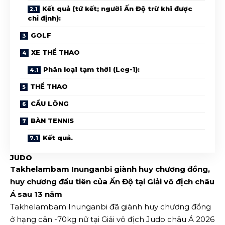
Kết quả (tứ kết; người Ấn Độ trừ khi được
chỉ định):
GOLF
XE THỂ THAO
Phân loại tạm thời (Leg-1):
THỂ THAO
CẦU LÔNG
BÀN TENNIS
Kết quả.
JUDO
Takhelambam Inunganbi giành huy chương đồng,
huy chương đầu tiên của Ấn Độ tại Giải vô địch châu
Á sau 13 năm
Takhelambam Inunganbi đã giành huy chương đồng
ở hạng cân -70kg nữ tại Giải vô địch Judo châu Á 2026