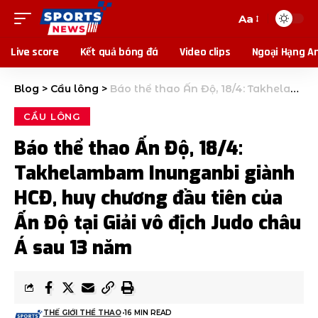
Aa
Live score
Kết quả bóng đá
Video clips
Ngoại Hạng A
Blog
>
Cầu lông
>
Báo thể thao Ấn Độ, 18/4: Takhelambam Inunganbi giành HCĐ, huy chương đầu tiên của Ấn Độ tại Giải vô địch Judo châu Á sau 13 năm
CẦU LÔNG
Báo thể thao Ấn Độ, 18/4:
Takhelambam Inunganbi giành
HCĐ, huy chương đầu tiên của
Ấn Độ tại Giải vô địch Judo châu
Á sau 13 năm
THẾ GIỚI THỂ THAO
16 MIN READ