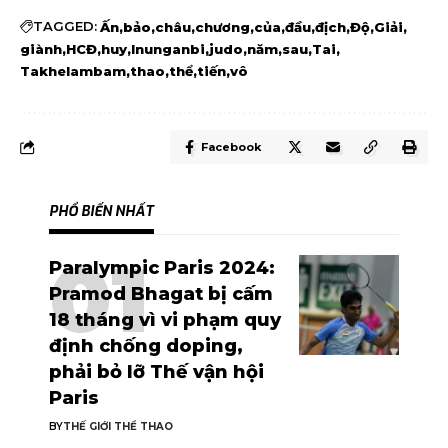
TAGGED:
Ấn
bảo
châu
chương
của
đầu
địch
Độ
Giải
giành
HCĐ
huy
Inunganbi
judo
năm
sau
Tai
Takhelambam
thao
thể
tiến
vô
Facebook
PHỔ BIẾN NHẤT
Paralympic Paris 2024:
Pramod Bhagat bị cấm
18 tháng vì vi phạm quy
định chống doping,
phải bỏ lỡ Thế vận hội
Paris
BY
THẾ GIỚI THỂ THAO