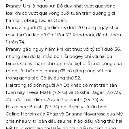
Pranavi Urs là người Ấn Độ duy nhất vượt qua vòng
loại khi cô vượt qua vòng cuối tuần trên đường giới
hạn tại Joburg Ladies Open.
Pranavi, người đã ghi điểm 3 dưới 70 trong ngày khai
mạc tại Câu lạc bộ Golf Par-73 Randpark, đã ghi thêm
1 trên 74.
Pranavi gặp nguy hiểm khi kết thúc với tỷ số 1 dưới 36,
nhưng sau đó lại mắc bốn lỗi bogey chỉ với hai cú
birdie. Cô ấy thậm chí còn mắc kẹt ở lỗ cuối cùng của
mình, lỗ thứ chín, nhưng đã cố gắng sống sót chỉ
trong gang tấc. Cô ấy đứng thứ 52.
Hai trong số bốn người Ấn Độ khác có mặt trên sân
tuần này, Tvesa Malik (72-73) và Diksha Dagar (72-73),
đã trượt một điểm. Avani Prashanth (75-74) và
Hitaashee Bakshi (77-74) bỏ lỡ với tỷ số lớn hơn.
Celine Herbin của Pháp và Brianna Navarrosa của Mỹ
chia nhau vị trí dẫn đầu sau hai hiệp đấu. Vòng thứ hai
kết thúc sớm vào thứ Bảy do trận đấu bị tạm dừng