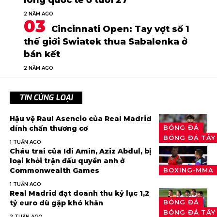
lông quốc tế ở tuổi 27
2 NĂM AGO
Cincinnati Open: Tay vợt số 1
thế giới Swiatek thua Sabalenka ở
bán kết
2 NĂM AGO
TIN CÙNG LOẠI
Hậu vệ Raul Asencio của Real Madrid
BÓNG ĐÁ
dính chấn thương cơ
BÓNG ĐÁ TÂY
1 TUẦN AGO
Cháu trai của Idi Amin, Aziz Abdul, bị
loại khỏi trận đấu quyền anh ở
Commonwealth Games
BOXING-MMA
1 TUẦN AGO
Real Madrid đạt doanh thu kỷ lục 1,2
BÓNG ĐÁ
tỷ euro dù gặp khó khăn
BÓNG ĐÁ TÂY
2 TUẦN AGO