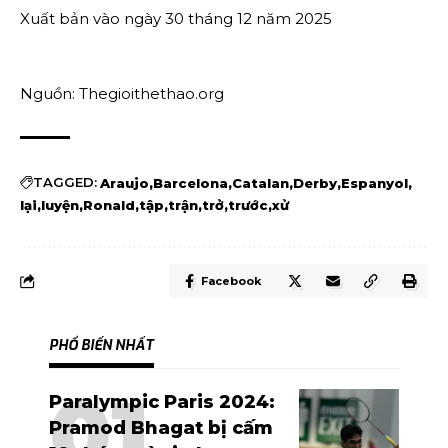
Xuất bản vào ngày 30 tháng 12 năm 2025
Nguồn: Thegioithethao.org
TAGGED:
Araujo
Barcelona
Catalan
Derby
Espanyol
lại
luyện
Ronald
tập
trận
trở
trước
xử
Facebook
PHỔ BIẾN NHẤT
Paralympic Paris 2024:
Pramod Bhagat bị cấm