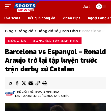
Aa
Live score
Kết quả bóng đá
Video clips
Ngoại Hạng A
Blog
>
Bóng đá
>
Bóng đá Tây Ban Nha
>
Barcelona vs Espanyol – Ronald Araujo trở lại tập luyện trước trận derby xứ Catalan
BÓNG ĐÁ
BÓNG ĐÁ TÂY BAN NHA
Barcelona vs Espanyol – Ronald
Araujo trở lại tập luyện trước
trận derby xứ Catalan
THẾ GIỚI THỂ THAO
2 MIN READ
LAST UPDATED: 30/12/2025 12:10 CHIỀU