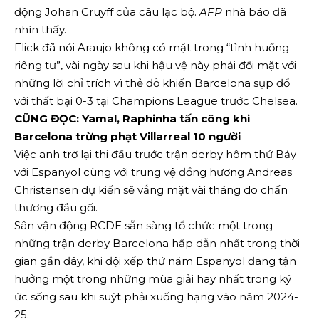
động Johan Cruyff của câu lạc bộ.
AFP
nhà báo đã
nhìn thấy.
Flick đã nói Araujo không có mặt trong “tình huống
riêng tư”, vài ngày sau khi hậu vệ này phải đối mặt với
những lời chỉ trích vì thẻ đỏ khiến Barcelona sụp đổ
với thất bại 0-3 tại Champions League trước Chelsea.
CŨNG ĐỌC: Yamal, Raphinha tấn công khi
Barcelona trừng phạt Villarreal 10 người
Việc anh trở lại thi đấu trước trận derby hôm thứ Bảy
với Espanyol cùng với trung vệ đồng hương Andreas
Christensen dự kiến ​​sẽ vắng mặt vài tháng do chấn
thương đầu gối.
Sân vận động RCDE sẵn sàng tổ chức một trong
những trận derby Barcelona hấp dẫn nhất trong thời
gian gần đây, khi đội xếp thứ năm Espanyol đang tận
hưởng một trong những mùa giải hay nhất trong ký
ức sống sau khi suýt phải xuống hạng vào năm 2024-
25.