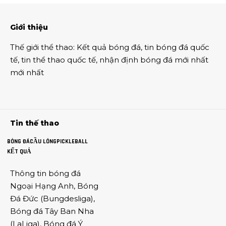
Giới thiệu
Thế giới thể thao
:
Kết quả bóng đá
,
tin bóng đá quốc
tế
,
tin thể thao
quốc tế,
nhận định bóng đá
mới nhất
mới nhất
Tin thế thao
BÓNG ĐÁ
CẦU LÔNG
PICKLEBALL
KẾT QUẢ
Thông tin
bóng đá
Ngoại Hạng Anh
,
Bóng
Đá Đức
(
Bungdesliga
),
Bóng đá Tây Ban Nha
(
LaLiga
),
Bóng đá Ý