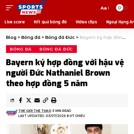
Aa
Live score
Kết quả bóng đá
Video clips
Ngoại Hạng A
Blog
>
Bóng đá
>
Bóng đá Đức
>
Bayern ký hợp đồng với hậu vệ người Đức Nathaniel Brown theo hợp đồng 5 năm
BÓNG ĐÁ
BÓNG ĐÁ ĐỨC
Bayern ký hợp đồng với hậu vệ
người Đức Nathaniel Brown
theo hợp đồng 5 năm
THẾ GIỚI THỂ THAO
3 MIN READ
LAST UPDATED: 03/07/2026 8:07 CHIỀU