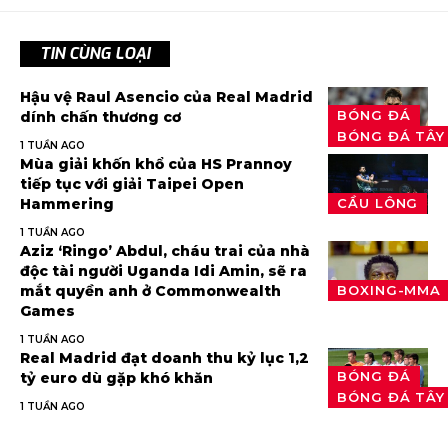
TIN CÙNG LOẠI
Hậu vệ Raul Asencio của Real Madrid
BÓNG ĐÁ
dính chấn thương cơ
BÓNG ĐÁ TÂY
1 TUẦN AGO
Mùa giải khốn khổ của HS Prannoy
tiếp tục với giải Taipei Open
Hammering
CẦU LÔNG
1 TUẦN AGO
Aziz ‘Ringo’ Abdul, cháu trai của nhà
độc tài người Uganda Idi Amin, sẽ ra
mắt quyền anh ở Commonwealth
BOXING-MMA
Games
1 TUẦN AGO
Real Madrid đạt doanh thu kỷ lục 1,2
BÓNG ĐÁ
tỷ euro dù gặp khó khăn
BÓNG ĐÁ TÂY
1 TUẦN AGO