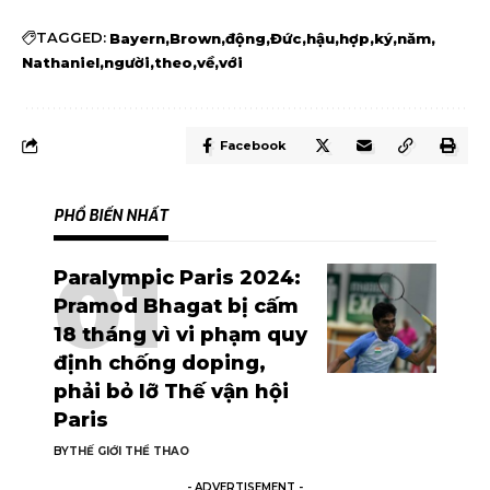
TAGGED:
Bayern
Brown
động
Đức
hậu
hợp
ký
năm
Nathaniel
người
theo
về
với
Facebook
PHỔ BIẾN NHẤT
Paralympic Paris 2024:
Pramod Bhagat bị cấm
18 tháng vì vi phạm quy
định chống doping,
phải bỏ lỡ Thế vận hội
Paris
BY
THẾ GIỚI THỂ THAO
- ADVERTISEMENT -