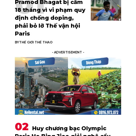
Pramod Bhagat bị cấm
18 tháng vì vi phạm quy
định chống doping,
phải bỏ lỡ Thế vận hội
Paris
BY
THẾ GIỚI THỂ THAO
- ADVERTISEMENT -
Huy chương bạc Olympic