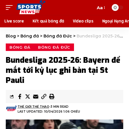
Aa
Live score
Kết quả bóng đá
Video clips
Ngoại Hạng A
Blog
>
Bóng đá
>
Bóng đá Đức
>
Bundesliga 2025-26: Bayern để mắt tới kỷ lục ghi bàn tại St Pauli
BÓNG ĐÁ
BÓNG ĐÁ ĐỨC
Bundesliga 2025-26: Bayern để
mắt tới kỷ lục ghi bàn tại St
Pauli
THẾ GIỚI THỂ THAO
3 MIN READ
LAST UPDATED: 10/04/2026 1:06 CHIỀU