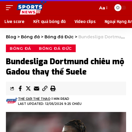
Aa
Live score
Kết quả bóng đá
Video clips
Ngoại Hạng A
Blog
>
Bóng đá
>
Bóng đá Đức
>
Bundesliga Dortmund chiêu mộ Gadou thay thế Suele
BÓNG ĐÁ
BÓNG ĐÁ ĐỨC
Bundesliga Dortmund chiêu mộ
Gadou thay thế Suele
THẾ GIỚI THỂ THAO
1 MIN READ
LAST UPDATED: 12/05/2026 9:25 CHIỀU