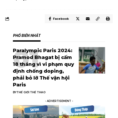
Facebook
PHỔ BIẾN NHẤT
Paralympic Paris 2024:
Pramod Bhagat bị cấm
18 tháng vì vi phạm quy
định chống doping,
phải bỏ lỡ Thế vận hội
Paris
BY
THẾ GIỚI THỂ THAO
- ADVERTISEMENT -