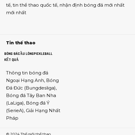
tế
,
tin thể thao
quốc tế,
nhận định bóng đá
mới nhất
mới nhất
Tin thế thao
BÓNG ĐÁ
CẦU LÔNG
PICKLEBALL
KẾT QUẢ
Thông tin
bóng đá
Ngoại Hạng Anh
,
Bóng
Đá Đức
(
Bungdesliga
),
Bóng đá Tây Ban Nha
(
LaLiga
),
Bóng đá Ý
(
SerieA
),
Giải Hạng Nhất
Pháp
© 2024
Thế giới thể thao
.