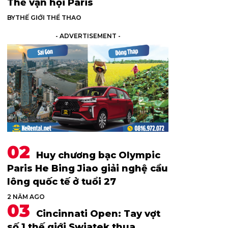
Thế vận hội Paris
BY
THẾ GIỚI THỂ THAO
- ADVERTISEMENT -
Huy chương bạc Olympic
Paris He Bing Jiao giải nghệ cầu
lông quốc tế ở tuổi 27
2 NĂM AGO
Cincinnati Open: Tay vợt
số 1 thế giới Swiatek thua