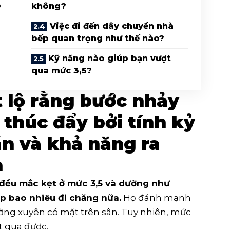
p
không?
Việc đi đến dây chuyền nhà
bếp quan trọng như thế nào?
Kỹ năng nào giúp bạn vượt
qua mức 3,5?
ết lộ rằng bước nhảy
c thúc đẩy bởi tính kỷ
án và khả năng ra
n
đều mắc kẹt ở mức 3,5 và dường như
p bao nhiêu đi chăng nữa.
Họ đánh mạnh
ờng xuyên có mặt trên sân. Tuy nhiên, mức
t qua được.