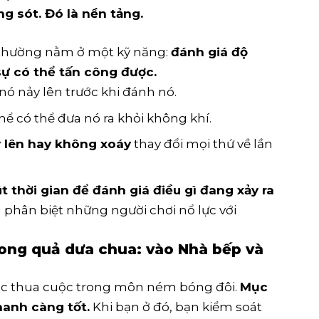
g sót. Đó là nền tảng.
0+ thường nằm ở một kỹ năng:
đánh giá độ
sự có thể tấn công được.
ể nó nảy lên trước khi đánh nó.
hể có thể đưa nó ra khỏi không khí.
y lên hay không xoáy
thay đổi mọi thứ về lần
 thời gian để đánh giá điều gì đang xảy ra
u phân biệt những người chơi nổ lực với
rong quả dưa chua: vào Nhà bếp và
ược thua cuộc trong môn ném bóng đôi.
Mục
hanh càng tốt.
Khi bạn ở đó, bạn kiểm soát