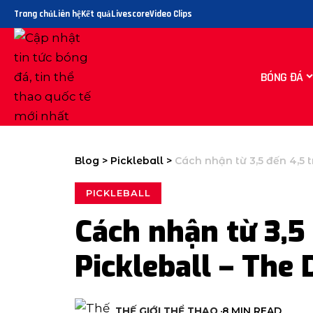
Trang chủ
Liên hệ
Kết quả
Livescore
Video Clips
BÓNG ĐÁ
Blog
>
Pickleball
>
Cách nhận từ 3,5 đến 4,5 t
PICKLEBALL
Cách nhận từ 3,5
Pickleball – The 
THẾ GIỚI THỂ THAO
8 MIN READ