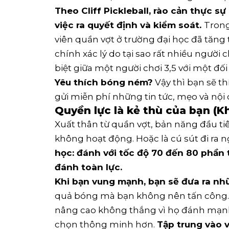
Theo Cliff Pickleball, rào cản thực sự
việc ra quyết định và kiểm soát.
Trong
viên quần vợt ở trường đại học đã tăng từ
chính xác lý do tại sao rất nhiều người 
biệt giữa một người chơi 3,5 với một đối 
Yêu thích bóng ném?
Vậy thì bạn sẽ th
gửi miễn phí những tin tức, mẹo và nội
Quyền lực là kẻ thù của bạn (K
Xuất thân từ quần vợt, bản năng đầu tiê
không hoạt động. Hoặc là cú sút đi ra n
học: đánh với tốc độ 70 đến 80 phần 
đánh toàn lực.
Khi bạn vung mạnh, bạn sẽ đưa ra nhữ
quả bóng mà bạn không nên tấn công. 
nâng cao không thắng vì họ đánh mạnh 
chọn thông minh hơn.
Tập trung vào v