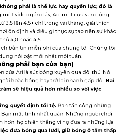
 không phải là thể lực hay quyền lực; đó là
 một video gần đây, Ari, một cựu vận động
 3,5 lên 4,5+ chỉ trong vài tháng, giải thích
chơi ổn định và điều gì thực sự tạo nên sự khác
thủ 4,0 hoặc 4,5.
ích bản tin miễn phí của chúng tôi. Chúng tôi
 dung nổi bật mới nhất mỗi tuần.
hông phải bạn của bạn)
n của Ari là sút bóng xuyên qua đối thủ. Nó
goài hoặc bóng bay trở lại nhanh gấp đôi.
Bài
trăm sẽ hiệu quả hơn nhiều so với việc
ng quyết định tồi tệ.
Bạn tấn công những
Bạn mất tính nhất quán. Những người chơi
hơn; họ chiến thắng vì họ đưa ra những lựa
iệc đưa bóng qua lưới, giữ bóng ở tầm thấp