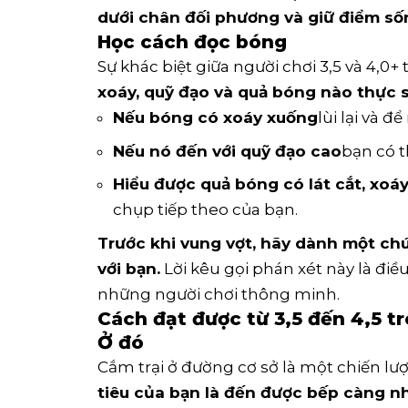
dưới chân đối phương và giữ điểm sốn
Học cách đọc bóng
Sự khác biệt giữa người chơi 3,5 và 4,
xoáy, quỹ đạo và quả bóng nào thực 
Nếu bóng có xoáy xuống
lùi lại và đ
Nếu nó đến với quỹ đạo cao
bạn có t
Hiểu được quả bóng có lát cắt, xoá
chụp tiếp theo của bạn.
Trước khi vung vợt, hãy dành một chút
với bạn.
Lời kêu gọi phán xét này là điề
những người chơi thông minh.
Cách đạt được từ 3,5 đến 4,5 t
Ở đó
Cắm trại ở đường cơ sở là một chiến l
tiêu của bạn là đến được bếp càng n