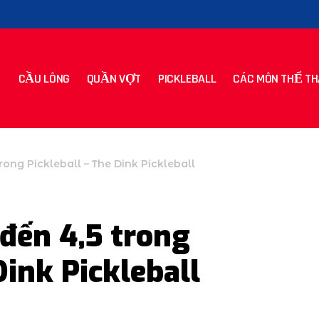
CẦU LÔNG
QUẦN VỢT
PICKLEBALL
CÁC MÔN THỂ TH
rong Pickleball – The Dink Pickleball
 đến 4,5 trong
Dink Pickleball