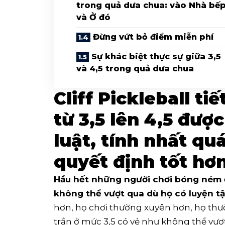
trong quả dưa chua: vào Nhà bế
và Ở đó
Đừng vứt bỏ điểm miễn phí
Sự khác biệt thực sự giữa 3,5
và 4,5 trong quả dưa chua
Cliff Pickleball ti
từ 3,5 lên 4,5 đượ
luật, tính nhất qu
quyết định tốt hơ
Hầu hết những người chơi bóng ném 
không thể vượt qua dù họ có luyện tậ
hơn, họ chơi thường xuyên hơn, họ thư
trần ở mức 3,5 có vẻ như không thể vượ