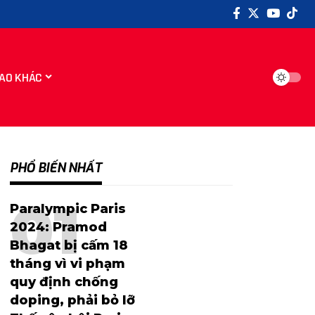
AO KHÁC
PHỔ BIẾN NHẤT
Paralympic Paris
2024: Pramod
Bhagat bị cấm 18
tháng vì vi phạm
quy định chống
doping, phải bỏ lỡ