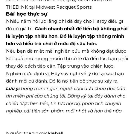
THEDINK tại Midwest Racquet Sports
Bài học thực sự
Nhiều năm nỗ lực lãng phí đã dạy cho Hardy điều gì
đó có giá trị.
Cách nhanh nhất để tiến bộ không phải
là luyện tập nhiều hơn. Đó là luyện tập thông minh
hơn và hiểu trò chơi ở mức độ sâu hơn.
Nếu bạn đã miệt mài nghiên cứu mà không đạt được
kết quả như mong muốn thì có lẽ đã đến lúc bạn phải
thay đổi cách tiếp cận. Tập trung vào chiến lược.
Nghiên cứu định vị. Hãy suy nghĩ về lý do tại sao bạn
đánh mỗi cú đánh. Đó là nơi tiến bộ thực sự xảy ra.
Lưu ý:
hàng trăm ngàn người chơi dưa chua đọc bản
tin miễn phí của chúng tôi.
Đăng ký tại đây
dành cho
chiến lược tiên tiến, tin tức nội bộ, phân tích chuyên
nghiệp, cải tiến sản phẩm mới nhất và hơn thế nữa.
Nguồn: thedinkpickleball