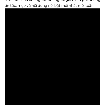
tin tức, mẹo và nội dung nổi bật mới nhất mỗi tuần.