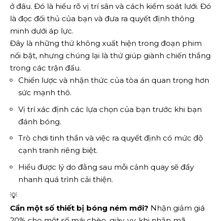
ở đâu. Đó là hiểu rõ vị trí sân và cách kiểm soát lưới. Đó
là đọc đối thủ của bạn và đưa ra quyết định thông
minh dưới áp lực.
Đây là những thứ không xuất hiện trong đoạn phim
nổi bật, nhưng chúng lại là thứ giúp giành chiến thắng
trong các trận đấu.
Chiến lược và nhận thức của tòa án quan trọng hơn
sức mạnh thô.
Vị trí xác định các lựa chọn của bạn trước khi bạn
đánh bóng.
Trò chơi tinh thần và việc ra quyết định có mức độ
cạnh tranh riêng biệt.
Hiểu được lý do đằng sau mỗi cảnh quay sẽ đẩy
nhanh quá trình cải thiện.
💡
Cần một số thiết bị bóng ném mới?
Nhận giảm giá
20% cho một số mái chèo, giày, v.v. khi nhập mã