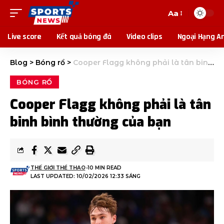
Aa
Live score
Kết quả bóng đá
Video clips
Ngoại Hạng A
Blog
>
Bóng rổ
>
Cooper Flagg không phải là tân binh bình thường của bạn
BÓNG RỔ
Cooper Flagg không phải là tân
binh bình thường của bạn
THẾ GIỚI THỂ THAO
10 MIN READ
LAST UPDATED: 10/02/2026 12:33 SÁNG