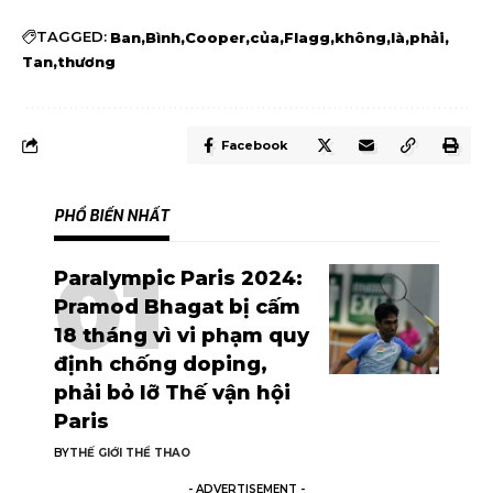
TAGGED:
Ban
Bình
Cooper
của
Flagg
không
là
phải
Tan
thương
Facebook
PHỔ BIẾN NHẤT
Paralympic Paris 2024:
Pramod Bhagat bị cấm
18 tháng vì vi phạm quy
định chống doping,
phải bỏ lỡ Thế vận hội
Paris
BY
THẾ GIỚI THỂ THAO
- ADVERTISEMENT -