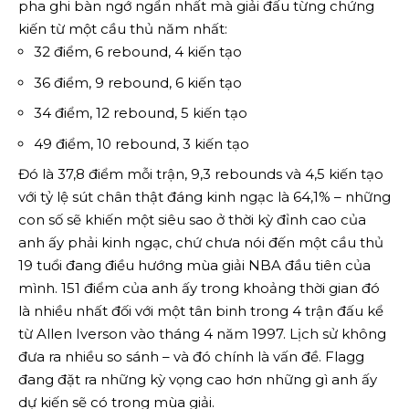
pha ghi bàn ngớ ngẩn nhất mà giải đấu từng chứng
kiến ​​từ một cầu thủ năm nhất:
32 điểm, 6 rebound, 4 kiến ​​tạo
36 điểm, 9 rebound, 6 kiến ​​tạo
34 điểm, 12 rebound, 5 kiến ​​tạo
49 điểm, 10 rebound, 3 kiến ​​tạo
Đó là 37,8 điểm mỗi trận, 9,3 rebounds và 4,5 kiến ​​​​tạo
với tỷ lệ sút chân thật đáng kinh ngạc là 64,1% – những
con số sẽ khiến một siêu sao ở thời kỳ đỉnh cao của
anh ấy phải kinh ngạc, chứ chưa nói đến một cầu thủ
19 tuổi đang điều hướng mùa giải NBA đầu tiên của
mình. 151 điểm của anh ấy trong khoảng thời gian đó
là nhiều nhất đối với một tân binh trong 4 trận đấu kể
từ Allen Iverson vào tháng 4 năm 1997. Lịch sử không
đưa ra nhiều so sánh – và đó chính là vấn đề. Flagg
đang đặt ra những kỳ vọng cao hơn những gì anh ấy
dự kiến ​​​​sẽ có trong mùa giải.