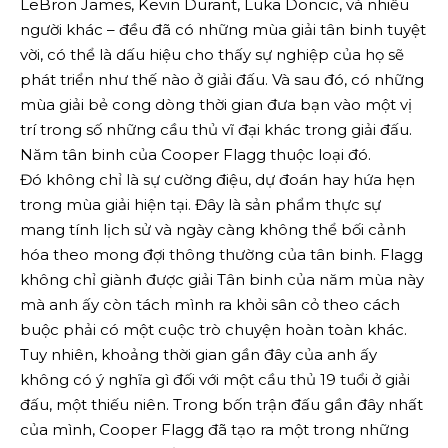
LeBron James, Kevin Durant, Luka Doncic, và nhiều
người khác – đều đã có những mùa giải tân binh tuyệt
vời, có thể là dấu hiệu cho thấy sự nghiệp của họ sẽ
phát triển như thế nào ở giải đấu. Và sau đó, có những
mùa giải bẻ cong dòng thời gian đưa bạn vào một vị
trí trong số những cầu thủ vĩ đại khác trong giải đấu.
Năm tân binh của Cooper Flagg thuộc loại đó.
Đó không chỉ là sự cường điệu, dự đoán hay hứa hẹn
trong mùa giải hiện tại. Đây là sản phẩm thực sự
mang tính lịch sử và ngày càng không thể bối cảnh
hóa theo mong đợi thông thường của tân binh. Flagg
không chỉ giành được giải Tân binh của năm mùa này
mà anh ấy còn tách mình ra khỏi sân cỏ theo cách
buộc phải có một cuộc trò chuyện hoàn toàn khác.
Tuy nhiên, khoảng thời gian gần đây của anh ấy
không có ý nghĩa gì đối với một cầu thủ 19 tuổi ở giải
đấu, một thiếu niên. Trong bốn trận đấu gần đây nhất
của mình, Cooper Flagg đã tạo ra một trong những