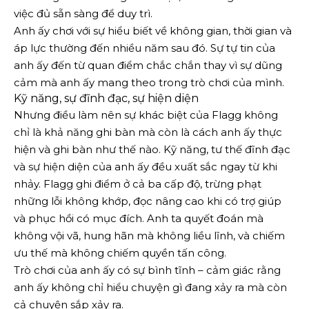
việc đủ sẵn sàng để duy trì.
Anh ấy chơi với sự hiểu biết về không gian, thời gian và
áp lực thường đến nhiều năm sau đó. Sự tự tin của
anh ấy đến từ quan điểm chắc chắn thay vì sự dũng
cảm mà anh ấy mang theo trong trò chơi của mình.
Kỹ năng, sự đĩnh đạc, sự hiện diện
Nhưng điều làm nên sự khác biệt của Flagg không
chỉ là khả năng ghi bàn mà còn là cách anh ấy thực
hiện và ghi bàn như thế nào. Kỹ năng, tư thế đĩnh đạc
và sự hiện diện của anh ấy đều xuất sắc ngay từ khi
nhảy. Flagg ghi điểm ở cả ba cấp độ, trừng phạt
những lỗi không khớp, đọc nâng cao khi có trợ giúp
và phục hồi có mục đích. Anh ta quyết đoán mà
không vội vã, hung hãn mà không liều lĩnh, và chiếm
ưu thế mà không chiếm quyền tấn công.
Trò chơi của anh ấy có sự bình tĩnh – cảm giác rằng
anh ấy không chỉ hiểu chuyện gì đang xảy ra mà còn
cả chuyện sắp xảy ra.