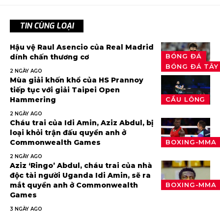
TIN CÙNG LOẠI
Hậu vệ Raul Asencio của Real Madrid
BÓNG ĐÁ
dính chấn thương cơ
BÓNG ĐÁ TÂY
2 NGÀY AGO
Mùa giải khốn khổ của HS Prannoy
tiếp tục với giải Taipei Open
Hammering
CẦU LÔNG
2 NGÀY AGO
Cháu trai của Idi Amin, Aziz Abdul, bị
loại khỏi trận đấu quyền anh ở
Commonwealth Games
BOXING-MMA
2 NGÀY AGO
Aziz ‘Ringo’ Abdul, cháu trai của nhà
độc tài người Uganda Idi Amin, sẽ ra
mắt quyền anh ở Commonwealth
BOXING-MMA
Games
3 NGÀY AGO