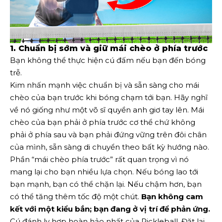
1. Chuẩn bị sớm và giữ mái chèo ở phía trước
Bạn không thể thực hiện cú đấm nếu bạn đến bóng
trễ.
Kim nhấn mạnh việc chuẩn bị và sẵn sàng cho mái
chèo của bạn trước khi bóng chạm tới bạn. Hãy nghĩ
về nó giống như một võ sĩ quyền anh giơ tay lên. Mái
chèo của bạn phải ở phía trước cơ thể chứ không
phải ở phía sau và bạn phải đứng vững trên đôi chân
của mình, sẵn sàng di chuyển theo bất kỳ hướng nào.
Phần “mái chèo phía trước” rất quan trọng vì nó
mang lại cho bạn nhiều lựa chọn. Nếu bóng lao tới
bạn mạnh, bạn có thể chặn lại. Nếu chậm hơn, bạn
có thể tăng thêm tốc độ một chút.
Bạn không cam
kết với một kiểu bắn;
bạn đang ở vị trí để phản ứng.
Cú đánh ly hợp hoàn hảo nhất của Pickleball, Đặt lại