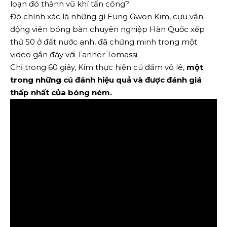
loạn đó thành vũ khí tấn công?
Đó chính xác là những gì Eung Gwon Kim, cựu vận
động viên bóng bàn chuyên nghiệp Hàn Quốc xếp
thứ 50 ở đất nước anh, đã chứng minh trong một
video gần đây với Tanner Tomassi.
Chỉ trong 60 giây, Kim thực hiện cú đấm vô lê,
một
trong những cú đánh hiệu quả và được đánh giá
thấp nhất của bóng ném.