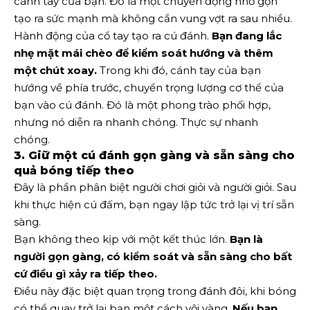
cánh tay của bạn. Đó là một chuyển động nhỏ gọn
tạo ra sức mạnh mà không cần vung vợt ra sau nhiều.
Hành động của cổ tay tạo ra cú đánh.
Bạn đang lắc
nhẹ mặt mái chèo để
kiểm soát hướng và thêm
một chút xoay
.
Trong khi đó, cánh tay của bạn
hướng về phía trước, chuyển trọng lượng cơ thể của
bạn vào cú đánh. Đó là một phong trào phối hợp,
nhưng nó diễn ra nhanh chóng. Thực sự nhanh
chóng.
3. Giữ một cú đánh gọn gàng và sẵn sàng cho
quả bóng tiếp theo
Đây là phần phân biệt người chơi giỏi và người giỏi. Sau
khi thực hiện cú đấm, bạn ngay lập tức trở lại vị trí sẵn
sàng.
Bạn không theo kịp với một kết thúc lớn.
Bạn là
người gọn gàng, có kiểm soát và sẵn sàng cho bất
cứ điều gì xảy ra tiếp theo.
Điều này đặc biệt quan trọng trong đánh đôi, khi bóng
có thể quay trở lại bạn một cách vội vàng.
Nếu bạn