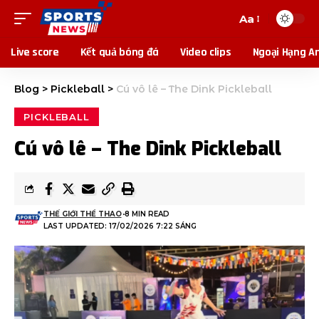
Aa
Live score
Kết quả bóng đá
Video clips
Ngoại Hạng A
Blog
>
Pickleball
>
Cú vô lê – The Dink Pickleball
PICKLEBALL
Cú vô lê – The Dink Pickleball
THẾ GIỚI THỂ THAO
8 MIN READ
LAST UPDATED: 17/02/2026 7:22 SÁNG