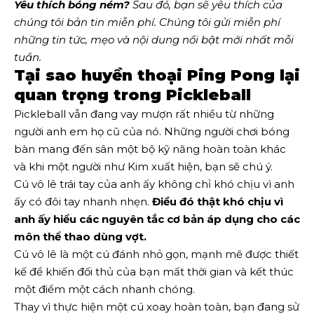
Yêu thích bóng ném?
Sau đó, bạn sẽ yêu thích của
chúng tôi
bản tin miễn phí
. Chúng tôi gửi miễn phí
những tin tức, mẹo và nội dung nổi bật mới nhất mỗi
tuần.
Tại sao huyền thoại Ping Pong lại
quan trọng trong Pickleball
Pickleball vẫn đang vay mượn rất nhiều từ những
người anh em họ cũ của nó. Những người chơi bóng
bàn mang đến sân một bộ kỹ năng hoàn toàn khác
và khi một người như Kim xuất hiện, bạn sẽ chú ý.
Cú vô lê trái tay của anh ấy không chỉ khó chịu vì anh
ấy có đôi tay nhanh nhẹn.
Điều đó thật khó chịu vì
anh ấy hiểu các nguyên tắc cơ bản áp dụng cho các
môn thể thao dùng vợt.
Cú vô lê là một cú đánh nhỏ gọn, mạnh mẽ được thiết
kế để khiến đối thủ của bạn mất thời gian và kết thúc
một điểm một cách nhanh chóng.
Thay vì thực hiện một cú xoay hoàn toàn, bạn đang sử