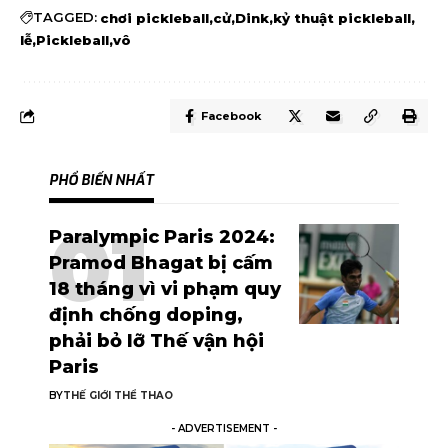
TAGGED:
chơi pickleball
cử
Dink
kỷ thuật pickleball
lễ
Pickleball
vô
Facebook
PHỔ BIẾN NHẤT
Paralympic Paris 2024:
Pramod Bhagat bị cấm
18 tháng vì vi phạm quy
định chống doping,
phải bỏ lỡ Thế vận hội
Paris
BY
THẾ GIỚI THỂ THAO
- ADVERTISEMENT -