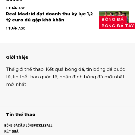
1 TUẦN AGO
Real Madrid đạt doanh thu kỷ lục 1,2
BÓNG ĐÁ
tỷ euro dù gặp khó khăn
BÓNG ĐÁ TÂY
1 TUẦN AGO
Giới thiệu
Thế giới thể thao
:
Kết quả bóng đá
,
tin bóng đá quốc
tế
,
tin thể thao
quốc tế,
nhận định bóng đá
mới nhất
mới nhất
Tin thế thao
BÓNG ĐÁ
CẦU LÔNG
PICKLEBALL
KẾT QUẢ