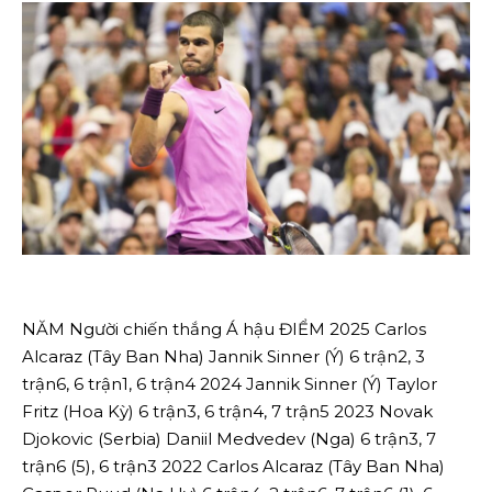
NĂM Người chiến thắng Á hậu ĐIỂM 2025 Carlos
Alcaraz (Tây Ban Nha) Jannik Sinner (Ý) 6 trận2, 3
trận6, 6 trận1, 6 trận4 2024 Jannik Sinner (Ý) Taylor
Fritz (Hoa Kỳ) 6 trận3, 6 trận4, 7 trận5 2023 Novak
Djokovic (Serbia) Daniil Medvedev (Nga) 6 trận3, 7
trận6 (5), 6 trận3 2022 Carlos Alcaraz (Tây Ban Nha)