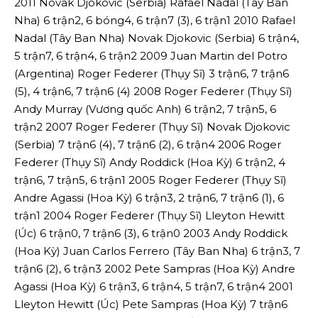
2011 Novak Djokovic (Serbia) Rafael Nadal (Tây Ban
Nha) 6 trận2, 6 bóng4, 6 trận7 (3), 6 trận1 2010 Rafael
Nadal (Tây Ban Nha) Novak Djokovic (Serbia) 6 trận4,
5 trận7, 6 trận4, 6 trận2 2009 Juan Martin del Potro
(Argentina) Roger Federer (Thụy Sĩ) 3 trận6, 7 trận6
(5), 4 trận6, 7 trận6 (4) 2008 Roger Federer (Thụy Sĩ)
Andy Murray (Vương quốc Anh) 6 trận2, 7 trận5, 6
trận2 2007 Roger Federer (Thụy Sĩ) Novak Djokovic
(Serbia) 7 trận6 (4), 7 trận6 (2), 6 trận4 2006 Roger
Federer (Thụy Sĩ) Andy Roddick (Hoa Kỳ) 6 trận2, 4
trận6, 7 trận5, 6 trận1 2005 Roger Federer (Thụy Sĩ)
Andre Agassi (Hoa Kỳ) 6 trận3, 2 trận6, 7 trận6 (1), 6
trận1 2004 Roger Federer (Thụy Sĩ) Lleyton Hewitt
(Úc) 6 trận0, 7 trận6 (3), 6 trận0 2003 Andy Roddick
(Hoa Kỳ) Juan Carlos Ferrero (Tây Ban Nha) 6 trận3, 7
trận6 (2), 6 trận3 2002 Pete Sampras (Hoa Kỳ) Andre
Agassi (Hoa Kỳ) 6 trận3, 6 trận4, 5 trận7, 6 trận4 2001
Lleyton Hewitt (Úc) Pete Sampras (Hoa Kỳ) 7 trận6