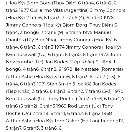
(Hoa Kỳ) Bjorn Borg (Thụy Điển) 6 trận4, 6 trận2, 6
trận2 1977 Guillermo Vilas (Argentina) Jimmy Connors
(Hoa Kỳ) 2 trận6, 6 trận3, 7 trận6 (4), 6 trận0 1976
Jimmy Connors (Hoa Kỳ) Bjorn Borg (Thụy Điển) 6
trận4, 3 bóng6, 7 trận6 (9), 6 trận4 1975 Manuel
Orantes (Tây Ban Nha) Jimmy Connors (Hoa Kỳ) 6
trận4, 6 trận3, 6 trận3 1974 Jimmy Connors (Hoa Kỳ)
Ken Rosewall (Úc) 6 trận1, 6 trận0, 6 trận1 1973 John
Newcombe (Úc) Jan Kodes (Tiệp Khắc) 6 trận4, 1
bóng6, 4 trận6, 6 trận2, 6 1972 Ilie Nastase (Romania)
Arthur Ashe (Hoa Kỳ) 3 trận6, 6 trận3, 6 trận7 (1-5), 6
trận4, 6 trận3 1971 Stan Smith (Hoa Kỳ) Jan Kodes
(Tiệp Khắc) 3 trận6, 6 trận3, 6 trận2, 7 trận6 (5-3) 1970
Ken Rosewall (Úc) Tony Roche (Úc) 2 trận6, 6 trận4, 7
trận6 (5 trận2), 6 trận3 1969 Rod Laver (Úc) Tony
Roche (Úc) 7 trận9, 6 trận1, 6 trận2, 6 trận2 1968
Arthur Ashe (Hoa Kỳ) Tom Okker (Hà Lan) 14 bóng12,
5 trận7, 6 trận3, 3 trận6, 6