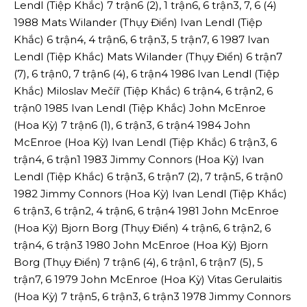
Lendl (Tiệp Khắc) 7 trận6 (2), 1 trận6, 6 trận3, 7, 6 (4)
1988 Mats Wilander (Thụy Điển) Ivan Lendl (Tiệp
Khắc) 6 trận4, 4 trận6, 6 trận3, 5 trận7, 6 1987 Ivan
Lendl (Tiệp Khắc) Mats Wilander (Thụy Điển) 6 trận7
(7), 6 trận0, 7 trận6 (4), 6 trận4 1986 Ivan Lendl (Tiệp
Khắc) Miloslav Mečíř (Tiệp Khắc) 6 trận4, 6 trận2, 6
trận0 1985 Ivan Lendl (Tiệp Khắc) John McEnroe
(Hoa Kỳ) 7 trận6 (1), 6 trận3, 6 trận4 1984 John
McEnroe (Hoa Kỳ) Ivan Lendl (Tiệp Khắc) 6 trận3, 6
trận4, 6 trận1 1983 Jimmy Connors (Hoa Kỳ) Ivan
Lendl (Tiệp Khắc) 6 trận3, 6 trận7 (2), 7 trận5, 6 trận0
1982 Jimmy Connors (Hoa Kỳ) Ivan Lendl (Tiệp Khắc)
6 trận3, 6 trận2, 4 trận6, 6 trận4 1981 John McEnroe
(Hoa Kỳ) Bjorn Borg (Thụy Điển) 4 trận6, 6 trận2, 6
trận4, 6 trận3 1980 John McEnroe (Hoa Kỳ) Bjorn
Borg (Thụy Điển) 7 trận6 (4), 6 trận1, 6 trận7 (5), 5
trận7, 6 1979 John McEnroe (Hoa Kỳ) Vitas Gerulaitis
(Hoa Kỳ) 7 trận5, 6 trận3, 6 trận3 1978 Jimmy Connors