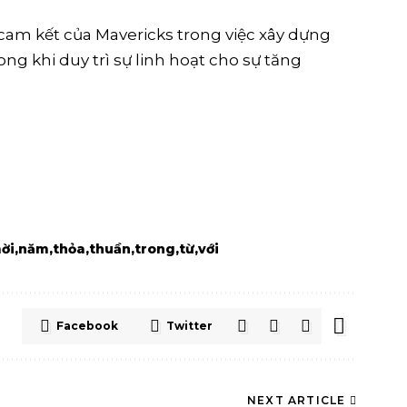
o cam kết của Mavericks trong việc xây dựng
g khi duy trì sự linh hoạt cho sự tăng
ời
năm
thỏa
thuần
trong
từ
với
Facebook
Twitter
NEXT ARTICLE