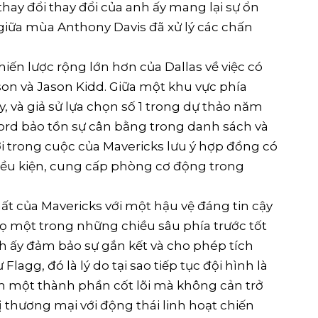
thay đổi thay đổi của anh ấy mang lại sự ổn
à giữa mùa Anthony Davis đã xử lý các chấn
iến lược rộng lớn hơn của Dallas về việc có
son và Jason Kidd. Giữa một khu vực phía
y, và giả sử lựa chọn số 1 trong dự thảo năm
ord bảo tồn sự cân bằng trong danh sách và
ời trong cuộc của Mavericks lưu ý hợp đồng có
điều kiện, cung cấp phòng cơ động trong
hất của Mavericks với một hậu vệ đáng tin cậy
họ một trong những chiều sâu phía trước tốt
nh ấy đảm bảo sự gắn kết và cho phép tích
agg, đó là lý do tại sao tiếp tục đội hình là
ảm một thành phần cốt lõi mà không cản trở
ị thương mại với động thái linh hoạt chiến