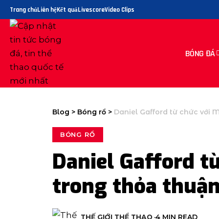
Trang chủ
Liên hệ
Kết quả
Livescore
Video Clips
BÓNG ĐÁ
Blog
>
Bóng rổ
>
Daniel Gafford từ chức với 
BÓNG RỔ
Daniel Gafford t
trong thỏa thuậ
THẾ GIỚI THỂ THAO
4 MIN READ