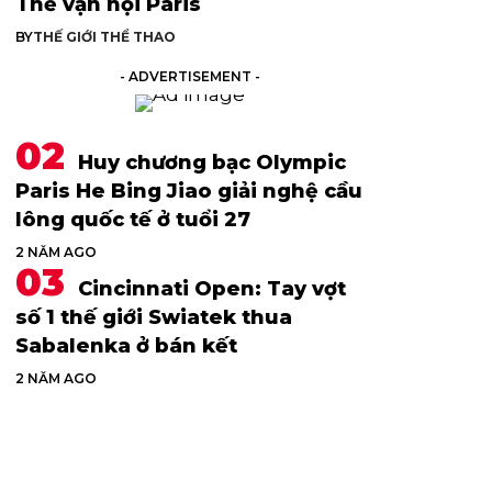
Thế vận hội Paris
BY
THẾ GIỚI THỂ THAO
- ADVERTISEMENT -
Huy chương bạc Olympic
Paris He Bing Jiao giải nghệ cầu
lông quốc tế ở tuổi 27
2 NĂM AGO
Cincinnati Open: Tay vợt
số 1 thế giới Swiatek thua
Sabalenka ở bán kết
2 NĂM AGO