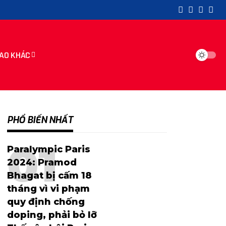
AO KHÁC
PHỔ BIẾN NHẤT
Paralympic Paris
2024: Pramod
Bhagat bị cấm 18
tháng vì vi phạm
quy định chống
doping, phải bỏ lỡ