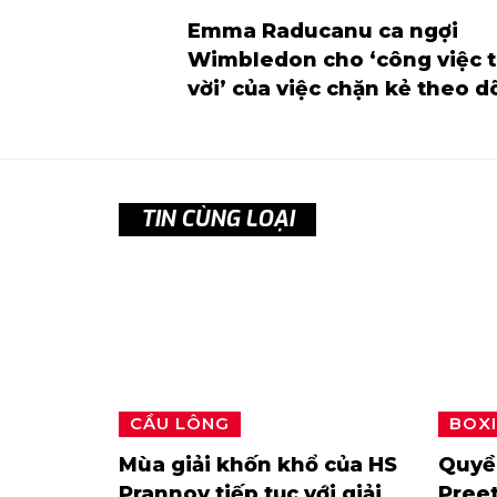
Emma Raducanu ca ngợi
Wimbledon cho ‘công việc 
vời’ của việc chặn kẻ theo d
TIN CÙNG LOẠI
CẦU LÔNG
BOX
Mùa giải khốn khổ của HS
Quyề
Prannoy tiếp tục với giải
Preet