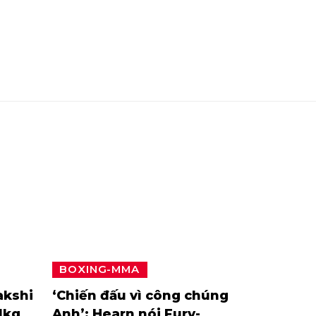
BOXING-MMA
akshi
‘Chiến đấu vì công chúng
1kg
Anh’: Hearn nói Fury-