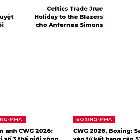
Celtics Trade Jrue
tuyệt
Holiday to the Blazers
õi
cho Anfernee Simons
ING-MMA
BOXING-MMA
n anh CWG 2026:
CWG 2026, Boxing: S
i số 3 thế giới xông
vào tứ kết hạng cân 5