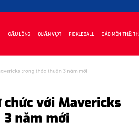
CẦU LÔNG
QUẦN VỢT
PICKLEBALL
CÁC MÔN THỂ TH
Mavericks trong thỏa thuận 3 năm mới
ừ chức với Mavericks
n 3 năm mới