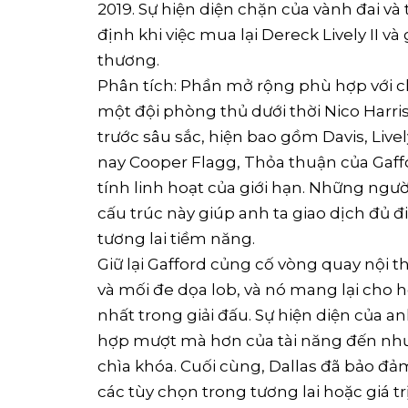
2019. Sự hiện diện chặn của vành đai và 
định khi việc mua lại Dereck Lively II v
thương.
Phân tích: Phần mở rộng phù hợp với ch
một đội phòng thủ dưới thời Nico Harri
trước sâu sắc, hiện bao gồm Davis, Livel
nay Cooper Flagg, Thỏa thuận của Gaff
tính linh hoạt của giới hạn. Những ngư
cấu trúc này giúp anh ta giao dịch đủ 
tương lai tiềm năng.
Giữ lại Gafford củng cố vòng quay nội t
và mối đe dọa lob, và nó mang lại cho 
nhất trong giải đấu. Sự hiện diện của a
hợp mượt mà hơn của tài năng đến như Fl
chìa khóa. Cuối cùng, Dallas đã bảo đ
các tùy chọn trong tương lai hoặc giá tr