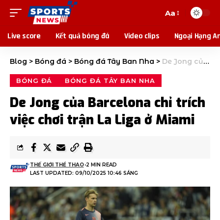
Aa
Live score
Kết quả bóng đá
Video clips
Ngoại Hạng A
Blog
>
Bóng đá
>
Bóng đá Tây Ban Nha
>
De Jong của Barcelona chỉ trích việc chơi trận La Liga ở Miami
BÓNG ĐÁ
BÓNG ĐÁ TÂY BAN NHA
De Jong của Barcelona chỉ trích
việc chơi trận La Liga ở Miami
THẾ GIỚI THỂ THAO
2 MIN READ
LAST UPDATED: 09/10/2025 10:46 SÁNG