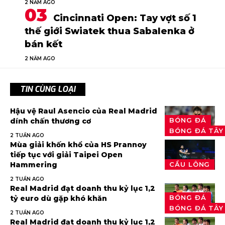
2 NĂM AGO
Cincinnati Open: Tay vợt số 1
thế giới Swiatek thua Sabalenka ở
bán kết
2 NĂM AGO
TIN CÙNG LOẠI
Hậu vệ Raul Asencio của Real Madrid
BÓNG ĐÁ
dính chấn thương cơ
BÓNG ĐÁ TÂY
2 TUẦN AGO
Mùa giải khốn khổ của HS Prannoy
tiếp tục với giải Taipei Open
Hammering
CẦU LÔNG
2 TUẦN AGO
Real Madrid đạt doanh thu kỷ lục 1,2
BÓNG ĐÁ
tỷ euro dù gặp khó khăn
BÓNG ĐÁ TÂY
2 TUẦN AGO
Real Madrid đạt doanh thu kỷ lục 1,2