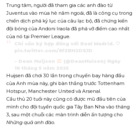
Trung tâm, người đã tham gia các anh đào từ
Juventus vào mùa hè năm ngoái, đã là công cụ trong
chiến dịch phá kỷ lục của câu lạc bộ, đã chứng kiến ​​
đội bóng của Andoni Iraola đã phá vỡ điểm cao nhất
của nó tại Premier League.
Chỉ cần ký hợp đồng với Real Madrid. 🤍
pic.twitter.com/8fZBH2DSJD
– Dean Huijsen
(@DeanHuisen)
Ngày
16 tháng 5 năm 2025
Huijsen đã chơi 30 lần trong chuyến bay hàng đầu
của Anh mùa này, ghi bàn thắng trước Tottenham
Hotspur, Manchester United và Arsenal.
Cầu thủ 20 tuổi này cũng có được mũ đầu tiên của
mình cho đội tuyển quốc gia Tây Ban Nha vào tháng
3, sau một chuỗi các màn trình diễn ấn tượng cho
Những quả anh đào
.