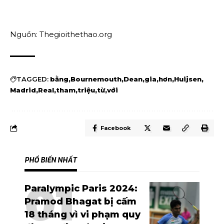
Nguồn: Thegioithethao.org
TAGGED:
bằng
Bournemouth
Dean
gia
hơn
Huijsen
Madrid
Real
tham
triệu
từ
với
Facebook
PHỔ BIẾN NHẤT
Paralympic Paris 2024:
Pramod Bhagat bị cấm
18 tháng vì vi phạm quy