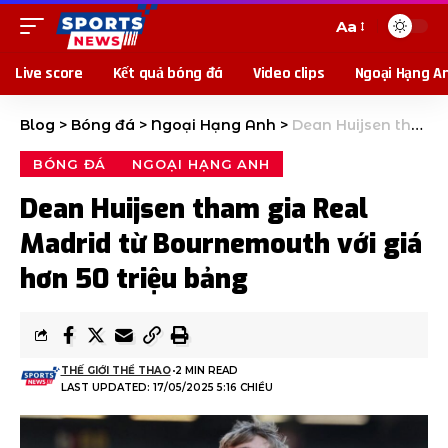
Aa
Live score
Kết quả bóng đá
Video clips
Ngoại Hạng A
Blog
>
Bóng đá
>
Ngoại Hạng Anh
>
Dean Huijsen tham gia Real Madrid từ Bournemouth với giá hơn 50 triệu bảng
BÓNG ĐÁ
NGOẠI HẠNG ANH
Dean Huijsen tham gia Real
Madrid từ Bournemouth với giá
hơn 50 triệu bảng
THẾ GIỚI THỂ THAO
2 MIN READ
LAST UPDATED: 17/05/2025 5:16 CHIỀU