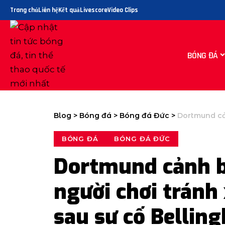
Trang chủ
Liên hệ
Kết quả
Livescore
Video Clips
BÓNG ĐÁ
Blog
>
Bóng đá
>
Bóng đá Đức
>
Dortmund cảnh bá
BÓNG ĐÁ
BÓNG ĐÁ ĐỨC
Dortmund cảnh b
người chơi tránh
sau sự cố Bellin