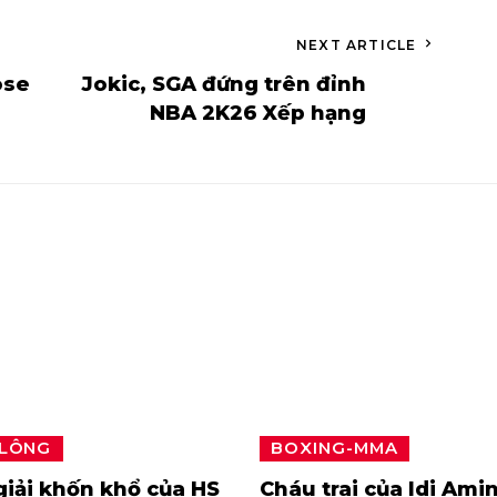
NEXT ARTICLE
ose
Jokic, SGA đứng trên đỉnh
NBA 2K26 Xếp hạng
 LÔNG
BOXING-MMA
iải khốn khổ của HS
Cháu trai của Idi Amin