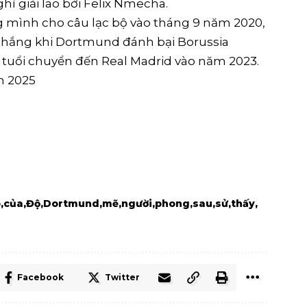
hỉ giải lao bởi Felix Nmecha.
g mình cho câu lạc bộ vào tháng 9 năm 2020,
 thắng khi Dortmund đánh bại Borussia
tuổi chuyển đến Real Madrid vào năm 2023.
m 2025
ó
của
Độ
Dortmund
mẽ
người
phong
sau
sử
thấy
Facebook
Twitter