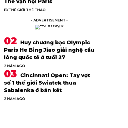
Thế vận hội Paris
BY
THẾ GIỚI THỂ THAO
- ADVERTISEMENT -
Huy chương bạc Olympic
Paris He Bing Jiao giải nghệ cầu
lông quốc tế ở tuổi 27
2 NĂM AGO
Cincinnati Open: Tay vợt
số 1 thế giới Swiatek thua
Sabalenka ở bán kết
2 NĂM AGO