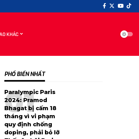
AO KHÁC
PHỔ BIẾN NHẤT
Paralympic Paris
2024: Pramod
Bhagat bị cấm 18
tháng vì vi phạm
quy định chống
doping, phải bỏ lỡ