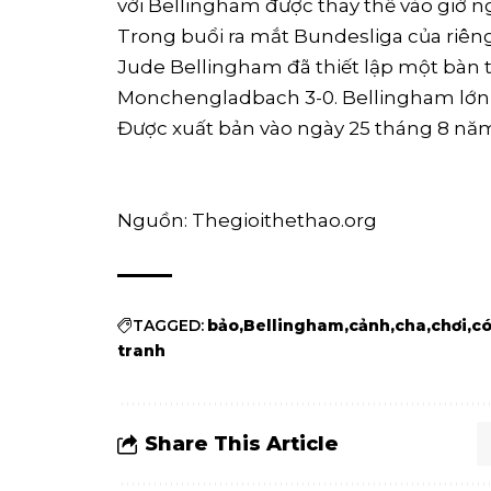
với Bellingham được thay thế vào giờ ng
Trong buổi ra mắt Bundesliga của riên
Jude Bellingham đã thiết lập một bàn
Monchengladbach 3-0. Bellingham lớn 
Được xuất bản vào ngày 25 tháng 8 nă
Nguồn: Thegioithethao.org
TAGGED:
bảo
Bellingham
cảnh
cha
chơi
c
tranh
Share This Article