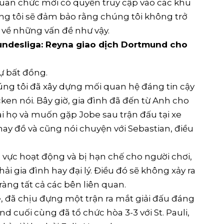
quan chức mới có quyền truy cập vào các khu
ng tôi sẽ đảm bảo rằng chúng tôi không trở
n về những vấn đề như vậy.
undesliga: Reyna giao dịch Dortmund cho
ự bất đồng.
úng tôi đã xây dựng mối quan hệ đáng tin cậy
ken nói. Bây giờ, gia đình đã đến từ Anh cho
ai họ và muốn gặp Jobe sau trận đấu tại xe
hay đồ và cũng nói chuyện với Sebastian, điều
 vực hoạt động và bị hạn chế cho người chơi,
i gia đình hay đại lý. Điều đó sẽ không xảy ra
ràng tất cả các bên liên quan.
e, đã chịu đựng một trận ra mắt giải đấu đáng
cuối cùng đã tổ chức hòa 3-3 với St. Pauli,