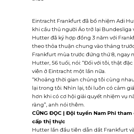
Eintracht Frankfurt đã bổ nhiệm Adi Hu
khi cầu thủ người Áo trở lại Bundesliga 
Hutter đã ký hợp đồng 3 năm với Frankfur
theo thỏa thuận chung vào tháng trướ
Frankfurt mùa trước đứng thứ 8, ngay
Hutter, 56 tuổi, nói: “Đối với tôi, thật 
viên ở Eintracht một lần nữa.
“Khoảng thời gian chúng tôi cùng nhau ở
lại trong tôi. Nhìn lại, tôi luôn có cảm g
hơn khi có cơ hội giải quyết nhiệm vụ nà
ràng”, anh nói thêm.
CŨNG ĐỌC | Đội tuyển Nam Phi tham d
cấp thị thực
Hutter lần đầu tiên dẫn dắt Frankfurt 