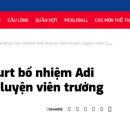
CẦU LÔNG
QUẦN VỢT
PICKLEBALL
CÁC MÔN THỂ TH
nkfurt bổ nhiệm Adi Hutter làm huấn luyện viên trưởng
urt bổ nhiệm Adi
luyện viên trưởng
SHARE
U