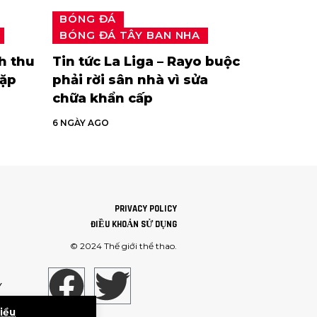
BÓNG ĐÁ
BÓNG ĐÁ TÂY BAN NHA
h thu
Tin tức La Liga – Rayo buộc
gặp
phải rời sân nhà vì sửa
chữa khẩn cấp
6 NGÀY AGO
PRIVACY POLICY
ĐIỀU KHOẢN SỬ DỤNG
© 2024
Thế giới thể thao
.
Ý
iều