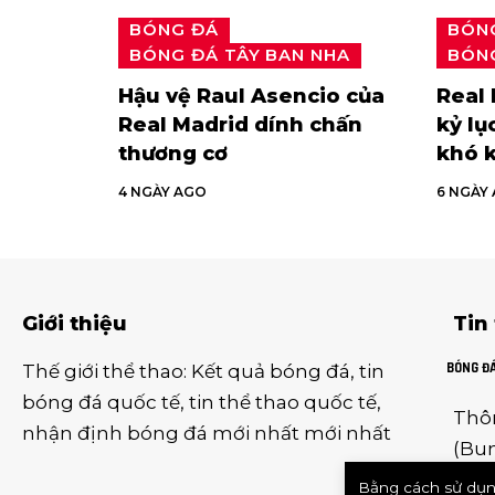
BÓNG ĐÁ
BÓN
BÓNG ĐÁ TÂY BAN NHA
BÓNG
Hậu vệ Raul Asencio của
Real 
Real Madrid dính chấn
kỷ lụ
thương cơ
khó 
4 NGÀY AGO
6 NGÀY
Giới thiệu
Tin
BÓNG Đ
Thế giới thể thao
:
Kết quả bóng đá
,
tin
bóng đá quốc tế
,
tin thể thao
quốc tế,
Thô
nhận định bóng đá
mới nhất mới nhất
(
Bun
(
Ser
Bằng cách sử dụn