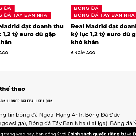
G ĐÁ
BÓNG ĐÁ
 ĐÁ TÂY BAN NHA
BÓNG ĐÁ TÂY BAN NHA
Madrid đạt doanh thu
Real Madrid đạt doan
c 1,2 tỷ euro dù gặp
kỷ lục 1,2 tỷ euro dù 
khăn
khó khăn
 AGO
6 NGÀY AGO
 thế thao
Á
CẦU LÔNG
PICKLEBALL
KẾT QUẢ
ng tin
bóng đá Ngoại Hạng Anh
,
Bóng Đá Đức
gdesliga
),
Bóng đá Tây Ban Nha
(
LaLiga
),
Bóng đá 
ieA
),
Giải Hạng Nhất Pháp
g trang web này, bạn đồng ý với
Chính sách quyền riêng tư
và
Đ