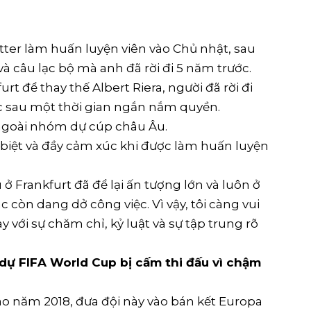
tter làm huấn luyện viên vào Chủ nhật, sau
và câu lạc bộ mà anh đã rời đi 5 năm trước.
t để thay thế Albert Riera, người đã rời đi
c sau một thời gian ngắn nắm quyền.
 ngoài nhóm dự cúp châu Âu.
đặc biệt và đầy cảm xúc khi được làm huấn luyện
 Frankfurt đã để lại ấn tượng lớn và luôn ở
iác còn dang dở công việc. Vì vậy, tôi càng vui
y với sự chăm chỉ, kỷ luật và sự tập trung rõ
ự FIFA World Cup bị cấm thi đấu vì chậm
vào năm 2018, đưa đội này vào bán kết Europa