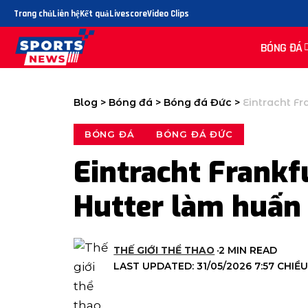
Trang chủ
Liên hệ
Kết quả
Livescore
Video Clips
BÓNG ĐÁ
Blog
>
Bóng đá
>
Bóng đá Đức
>
Eintracht Fra
BÓNG ĐÁ
BÓNG ĐÁ ĐỨC
Eintracht Frankf
Hutter làm huấn 
THẾ GIỚI THỂ THAO
2 MIN READ
LAST UPDATED: 31/05/2026 7:57 CHIỀ