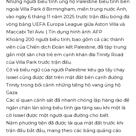
Những người biểu tình ủng hộ Palestine biểu tình bên
ngoài Villa Park ở Birmingham, miền trung nước Anh,
vào ngày 6 tháng 11 năm 2025 trước trận đấu bóng đá
vòng bảng UEFA Europa League giữa Aston Villa và
Maccabi Tel Aviv. | Tín dụng hình ảnh: AFP
Khoảng 200 người biểu tình, bao gồm cả các thành
viên của Chiến dịch Đoàn kết Palestine, đã tập trung
gần một sân chơi trẻ em cạnh khán đài Trinity Road
của Villa Park trước trận đấu.
Cờ và biểu ngữ của người Palestine kêu gọi tẩy chay
Israel cũng được đặt trên mặt đất bên cạnh đường
Trinity trong bối cảnh những tiếng hô vang ủng hộ
Gaza.
Các sĩ quan cảnh sát đã nhanh chóng lập hàng rào để
ngăn chặn làn sóng biểu tình gia tăng sau khi một lá
cờ Israel được một người qua đường cho biết.
Năm phương tiện đã được lái qua mặt đất trước khi
trận đấu bắt đầu, mang theo các bảng quảng cáo