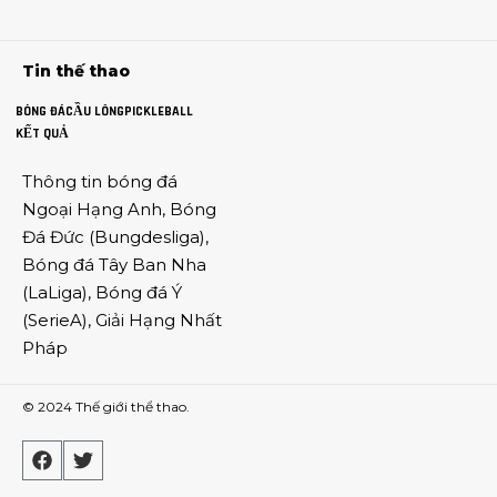
Tin thế thao
BÓNG ĐÁ
CẦU LÔNG
PICKLEBALL
KẾT QUẢ
Thông tin
bóng đá
Ngoại Hạng Anh
,
Bóng
Đá Đức
(
Bungdesliga
),
Bóng đá Tây Ban Nha
(
LaLiga
),
Bóng đá Ý
(
SerieA
),
Giải Hạng Nhất
Pháp
© 2024
Thế giới thể thao
.