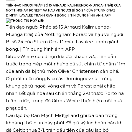
TIỀN ĐẠO NGƯỜI PHÁP SỐ 15 ARNAUD KALIMUENDO-MUINGA (TRÁI) CỦA
NOTTINGHAM FOREST VÀ HẬU VỆ NGƯỜI BỈ SỐ 24 CỦA STURM GRAZ
DIMITRI LAVALEE TRANH GIÀNH BÓNG. | TÍN DỤNG HÌNH ẢNH: AFP
Tiền đạo người Pháp số 15 Arnaud Kalimuendo-
Muinga (trái) của Nottingham Forest và hậu vệ người
Bỉ số 24 của Sturm Graz Dimitri Lavalee tranh giành
bóng. | Tín dụng hình ảnh: AFP
Gibbs-White có cơ hội đưa đội khách vượt lên dẫn
trước trong hiệp một nhưng cú sút chìm từ chấm 11m
của anh đã bị thủ môn Oliver Christensen cản phá.
Ở phút cuối cùng, Nicolás Domínguez sút trúng
khung gỗ từ ngoài vòng cấm và Forest phải chấp
nhận kết quả hòa sau chiến thắng 2-0 trước Porto hai
tuần trước, trong đó Gibbs-White thực hiện một quả
phạt đền.
Câu lạc bộ Đan Mạch Midtjylland ghi ba bàn trong
khoảng thời gian bảy phút để giữ kỷ lục hoàn hảo khi
để Celtic thua 3-1, trận đầu tiên của câu lạc bộ