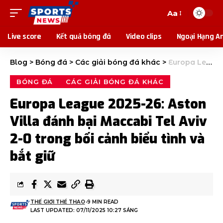
Aa
Live score
Kết quả bóng đá
Video clips
Ngoại Hạng A
Blog
>
Bóng đá
>
Các giải bóng đá khác
>
Europa League 2025-26: Aston Villa đánh bại Maccabi Tel Aviv 2-0 trong bối cảnh biểu tình và bắt giữ
BÓNG ĐÁ
CÁC GIẢI BÓNG ĐÁ KHÁC
Europa League 2025-26: Aston
Villa đánh bại Maccabi Tel Aviv
2-0 trong bối cảnh biểu tình và
bắt giữ
THẾ GIỚI THỂ THAO
9 MIN READ
LAST UPDATED: 07/11/2025 10:27 SÁNG