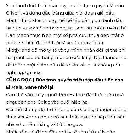
Scotland dưới thời huấn luyện viên tạm quyền Martin
O’Neill, và đứng đầu bảng giữa giai đoạn giải đấu.
Martin Erlić khai thông thế bế tắc bằng cú đánh đầu
hạ gục Kasper Schmeichel sau khi thủ môn tuyển thủ
Đan Mạch thực hiện một số pha cứu thua đẹp mắt ở
phút 33. Tiền đạo 19 tuổi Mikel Gogorza của
Midtjylland đã mở tỷ số và tự mình nhân đôi lợi thế chỉ
hai phút sau đó bằng một cú cứa lòng. Djú Franculino
đã thêm một điểm nữa để khiến kết quả không còn
nghi ngờ gì nữa.
CŨNG ĐỌC | Đức trao quyền triệu tập đầu tiên cho
El Mala, Sane nhớ lại
Cầu thủ vào thay người Reo Hatate đã thực hiện quả
phạt đền cho Celtic vào cuối hiệp hai.
Đối thủ không đội trời chung của Celtic, Rangers cũng
thua khi Roma phục hồi sau thất bại liên tiếp trên sân
nhà với chiến thắng 2-0 ở Glasgow.
Matías Soulé đánh đầu mở tỷ số sớm từ cự ly gần