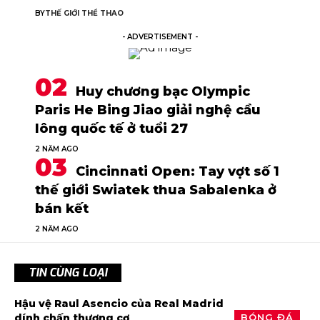
BY
THẾ GIỚI THỂ THAO
- ADVERTISEMENT -
Huy chương bạc Olympic
Paris He Bing Jiao giải nghệ cầu
lông quốc tế ở tuổi 27
2 NĂM AGO
Cincinnati Open: Tay vợt số 1
thế giới Swiatek thua Sabalenka ở
bán kết
2 NĂM AGO
TIN CÙNG LOẠI
Hậu vệ Raul Asencio của Real Madrid
BÓNG ĐÁ
dính chấn thương cơ