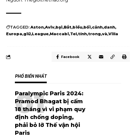
TAGGED:
Aston
Aviv
bại
Bắt
biểu
bối
cảnh
danh
Europa
giữ
League
Maccabi
Tel
tính
trong
và
Villa
Facebook
PHỔ BIẾN NHẤT
Paralympic Paris 2024:
Pramod Bhagat bị cấm
18 tháng vì vi phạm quy
định chống doping,
phải bỏ lỡ Thế vận hội
Paris