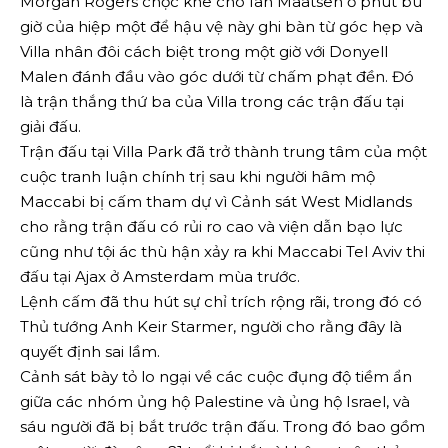
Morgan Rogers chọc khe cho Ian Maatsen ở phút bù
giờ của hiệp một để hậu vệ này ghi bàn từ góc hẹp và
Villa nhân đôi cách biệt trong một giờ với Donyell
Malen đánh đầu vào góc dưới từ chấm phạt đền. Đó
là trận thắng thứ ba của Villa trong các trận đấu tại
giải đấu.
Trận đấu tại Villa Park đã trở thành trung tâm của một
cuộc tranh luận chính trị sau khi người hâm mộ
Maccabi bị cấm tham dự vì Cảnh sát West Midlands
cho rằng trận đấu có rủi ro cao và viện dẫn bạo lực
cũng như tội ác thù hận xảy ra khi Maccabi Tel Aviv thi
đấu tại Ajax ở Amsterdam mùa trước.
Lệnh cấm đã thu hút sự chỉ trích rộng rãi, trong đó có
Thủ tướng Anh Keir Starmer, người cho rằng đây là
quyết định sai lầm.
Cảnh sát bày tỏ lo ngại về các cuộc đụng độ tiềm ẩn
giữa các nhóm ủng hộ Palestine và ủng hộ Israel, và
sáu người đã bị bắt trước trận đấu. Trong đó bao gồm