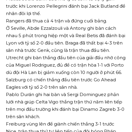
trước khi Lorenzo Pellegrini đánh bại Jack Butland để
nhân đôi lợi thế.
Rangers đã thua cả 4 trận và đứng cuối bảng.
Ở Seville, Abde Ezzalzouli và Antony ghi bàn cách
nhau 5 phút trong hiệp một và Real Betis đã đánh bại
Lyon với tỷ số 2-0 đầu tiên. Braga đã thất bại 4-3 trên
sân nhà trước Genk, cũng là trận thua đầu tiên.
Utrecht ghi bàn thắng đầu tiên của giải đấu nhờ công
của Miguel Rodriguez, đủ để có trận hòa 1-1 với Porto
dù đội Hà Lan bị giảm xuống còn 10 người ở phút 66.
Salzburg có chiến thắng đầu tiên trước Go Ahead
Eagles với tỷ số 2-0 trên sân nhà.
Pablo Durán ghi hai bàn và Sergi Dominguez phản
lưới nhà giúp Celta Vigo thắng trận thứ năm liên tiếp
trên mọi đấu trường khi đánh bại Dinamo Zagreb 3-0
trên sân khách.
Freiburg vùng lên để giành chiến thắng 3-1 trước
Nice, trận thua thứ tư liên tiếp của đội bóng Pháp.