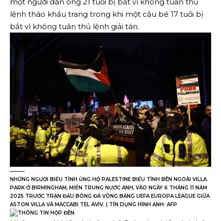
một người đàn ông 21 tuổi bị bắt vì không tuân thủ
lệnh tháo khẩu trang trong khi một cậu bé 17 tuổi bị
bắt vì không tuân thủ lệnh giải tán.
NHỮNG NGƯỜI BIỂU TÌNH ỦNG HỘ PALESTINE BIỂU TÌNH BÊN NGOÀI VILLA
PARK Ở BIRMINGHAM, MIỀN TRUNG NƯỚC ANH, VÀO NGÀY 6 THÁNG 11 NĂM
2025 TRƯỚC TRẬN ĐẤU BÓNG ĐÁ VÒNG BẢNG UEFA EUROPA LEAGUE GIỮA
ASTON VILLA VÀ MACCABI TEL AVIV. | TÍN DỤNG HÌNH ẢNH: AFP