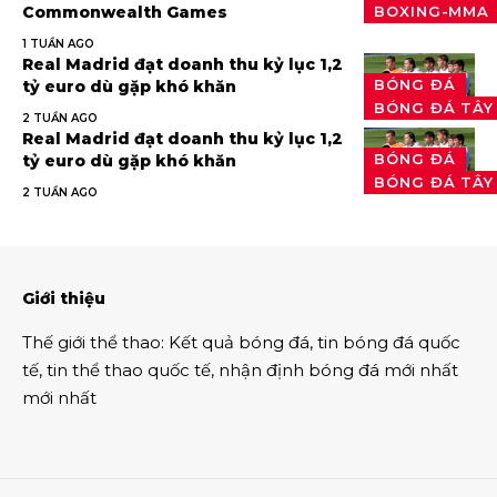
Commonwealth Games
BOXING-MMA
1 TUẦN AGO
Real Madrid đạt doanh thu kỷ lục 1,2
BÓNG ĐÁ
tỷ euro dù gặp khó khăn
BÓNG ĐÁ TÂY
2 TUẦN AGO
Real Madrid đạt doanh thu kỷ lục 1,2
BÓNG ĐÁ
tỷ euro dù gặp khó khăn
BÓNG ĐÁ TÂY
2 TUẦN AGO
Giới thiệu
Thế giới thể thao
:
Kết quả bóng đá
,
tin bóng đá quốc
tế
,
tin thể thao
quốc tế,
nhận định bóng đá
mới nhất
mới nhất