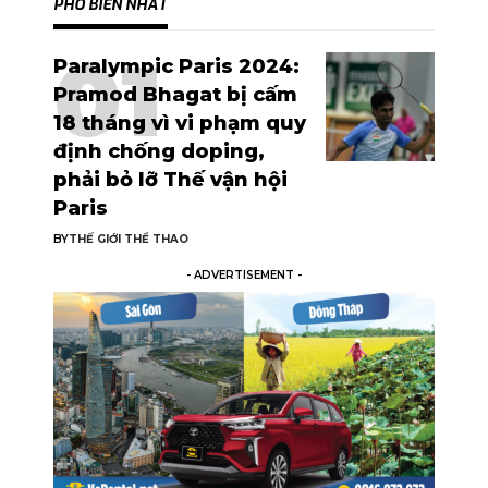
PHỔ BIẾN NHẤT
Paralympic Paris 2024:
Pramod Bhagat bị cấm
18 tháng vì vi phạm quy
định chống doping,
phải bỏ lỡ Thế vận hội
Paris
BY
THẾ GIỚI THỂ THAO
- ADVERTISEMENT -