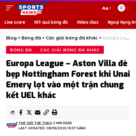
Aa
Live score
Kết quả bóng đá
Video clips
Ngoại Hạng A
Blog
>
Bóng đá
>
Các giải bóng đá khác
>
Europa League – Aston Villa đè bẹp Nottingham Forest khi Unai Emery lọt vào một trận chung kết UEL khác
BÓNG ĐÁ
CÁC GIẢI BÓNG ĐÁ KHÁC
Europa League – Aston Villa đè
bẹp Nottingham Forest khi Unai
Emery lọt vào một trận chung
kết UEL khác
THẾ GIỚI THỂ THAO
2 MIN READ
LAST UPDATED: 08/05/2026 10:57 SÁNG