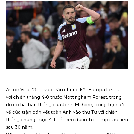
Aston Villa đã lọt vào trận chung kết Europa League
với chiến thắng 4-0 trước ‌Nottingham Forest, trong
đó có hai bàn thắng của John McGinn, trong trận lượt
về của trận bán kết toàn Anh vào thứ Tư với chiến
thắng chung cuộc 4-1 để theo đuổi chiếc cúp đầu tiên
sau 30 năm.