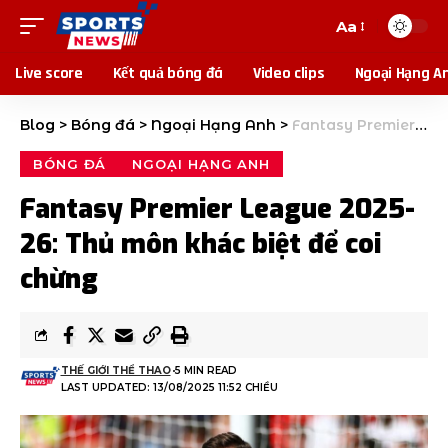
Aa
Live score
Kết quả bóng đá
Video clips
Ngoại Hạng A
Blog
>
Bóng đá
>
Ngoại Hạng Anh
>
Fantasy Premier League 2025-26: Thủ môn khác biệt để coi chừng
BÓNG ĐÁ
NGOẠI HẠNG ANH
Fantasy Premier League 2025-
26: Thủ môn khác biệt để coi
chừng
THẾ GIỚI THỂ THAO
5 MIN READ
LAST UPDATED: 13/08/2025 11:52 CHIỀU