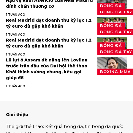
Hậu vệ Raul Asencio của Real Madrid
BÓNG ĐÁ
dính chấn thương cơ
BÓNG ĐÁ TÂY
1 TUẦN AGO
Real Madrid đạt doanh thu kỷ lục 1,2
BÓNG ĐÁ
tỷ euro dù gặp khó khăn
BÓNG ĐÁ TÂY
1 TUẦN AGO
Real Madrid đạt doanh thu kỷ lục 1,2
BÓNG ĐÁ
tỷ euro dù gặp khó khăn
BÓNG ĐÁ TÂY
1 TUẦN AGO
Lũ lụt ở Assam đè nặng lên Lovlina
trước trận đấu của Đại hội thể thao
Khối thịnh vượng chung, kêu gọi
BOXING-MMA
giúp đỡ
1 TUẦN AGO
Giới thiệu
Thế giới thể thao
:
Kết quả bóng đá
,
tin bóng đá quốc