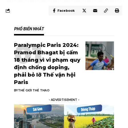
Facebook
PHỔ BIẾN NHẤT
Paralympic Paris 2024:
Pramod Bhagat bị cấm
18 tháng vì vi phạm quy
định chống doping,
phải bỏ lỡ Thế vận hội
Paris
BY
THẾ GIỚI THỂ THAO
- ADVERTISEMENT -