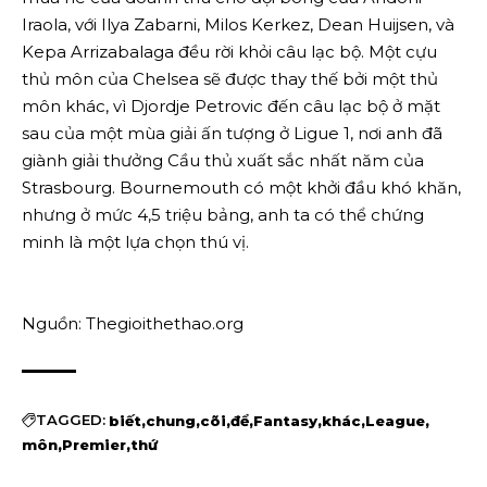
Iraola, với Ilya Zabarni, Milos Kerkez, Dean Huijsen, và
Kepa Arrizabalaga đều rời khỏi câu lạc bộ. Một cựu
thủ môn của Chelsea sẽ được thay thế bởi một thủ
môn khác, vì Djordje Petrovic đến câu lạc bộ ở mặt
sau của một mùa giải ấn tượng ở Ligue 1, nơi anh đã
giành giải thưởng Cầu thủ xuất sắc nhất năm của
Strasbourg. Bournemouth có một khởi đầu khó khăn,
nhưng ở mức 4,5 triệu bảng, anh ta có thể chứng
minh là một lựa chọn thú vị.
Nguồn: Thegioithethao.org
TAGGED:
biết
chung
cõi
để
Fantasy
khác
League
môn
Premier
thứ