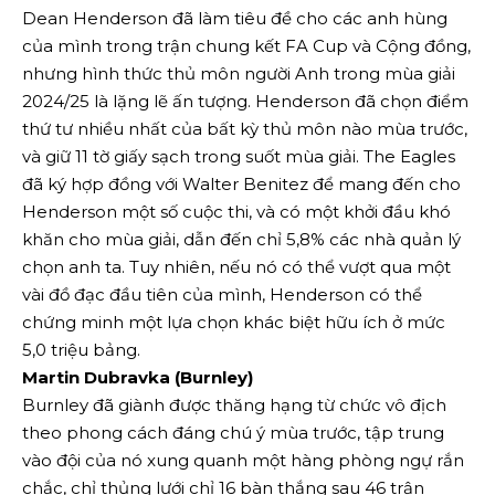
Dean Henderson đã làm tiêu đề cho các anh hùng
của mình trong trận chung kết FA Cup và Cộng đồng,
nhưng hình thức thủ môn người Anh trong mùa giải
2024/25 là lặng lẽ ấn tượng. Henderson đã chọn điểm
thứ tư nhiều nhất của bất kỳ thủ môn nào mùa trước,
và giữ 11 tờ giấy sạch trong suốt mùa giải. The Eagles
đã ký hợp đồng với Walter Benitez để mang đến cho
Henderson một số cuộc thi, và có một khởi đầu khó
khăn cho mùa giải, dẫn đến chỉ 5,8% các nhà quản lý
chọn anh ta. Tuy nhiên, nếu nó có thể vượt qua một
vài đồ đạc đầu tiên của mình, Henderson có thể
chứng minh một lựa chọn khác biệt hữu ích ở mức
5,0 triệu bảng.
Martin Dubravka (Burnley)
Burnley đã giành được thăng hạng từ chức vô địch
theo phong cách đáng chú ý mùa trước, tập trung
vào đội của nó xung quanh một hàng phòng ngự rắn
chắc, chỉ thủng lưới chỉ 16 bàn thắng sau 46 trận