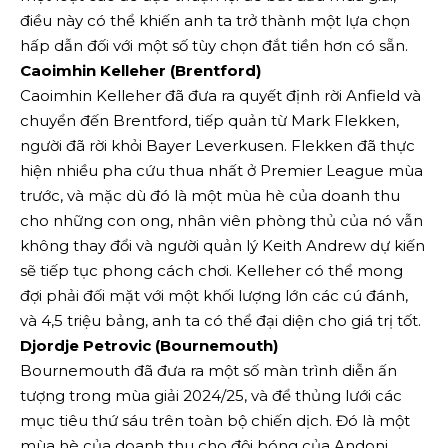
điều này có thể khiến anh ta trở thành một lựa chọn
hấp dẫn đối với một số tùy chọn đắt tiền hơn có sẵn.
Caoimhin Kelleher (Brentford)
Caoimhin Kelleher đã đưa ra quyết định rời Anfield và
chuyển đến Brentford, tiếp quản từ Mark Flekken,
người đã rời khỏi Bayer Leverkusen. Flekken đã thực
hiện nhiều pha cứu thua nhất ở Premier League mùa
trước, và mặc dù đó là một mùa hè của doanh thu
cho những con ong, nhân viên phòng thủ của nó vẫn
không thay đổi và người quản lý Keith Andrew dự kiến
sẽ tiếp tục phong cách chơi. Kelleher có thể mong
đợi phải đối mặt với một khối lượng lớn các cú đánh,
và 4,5 triệu bảng, anh ta có thể đại diện cho giá trị tốt.
Djordje Petrovic (Bournemouth)
Bournemouth đã đưa ra một số màn trình diễn ấn
tượng trong mùa giải 2024/25, và để thủng lưới các
mục tiêu thứ sáu trên toàn bộ chiến dịch. Đó là một
mùa hè của doanh thu cho đội bóng của Andoni