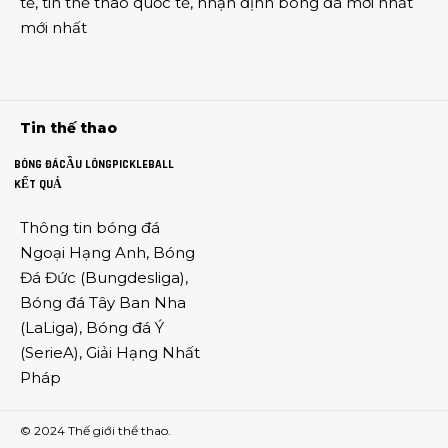
tế
,
tin thể thao
quốc tế,
nhận định bóng đá
mới nhất
mới nhất
Tin thế thao
BÓNG ĐÁ
CẦU LÔNG
PICKLEBALL
KẾT QUẢ
Thông tin
bóng đá
Ngoại Hạng Anh
,
Bóng
Đá Đức
(
Bungdesliga
),
Bóng đá Tây Ban Nha
(
LaLiga
),
Bóng đá Ý
(
SerieA
),
Giải Hạng Nhất
Pháp
© 2024
Thế giới thể thao
.