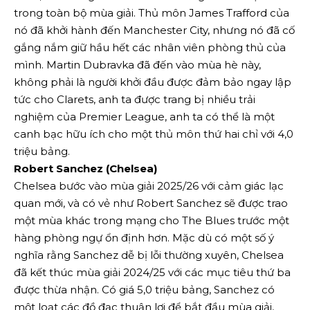
trong toàn bộ mùa giải. Thủ môn James Trafford của
nó đã khởi hành đến Manchester City, nhưng nó đã cố
gắng nắm giữ hầu hết các nhân viên phòng thủ của
mình. Martin Dubravka đã đến vào mùa hè này,
không phải là người khởi đầu được đảm bảo ngay lập
tức cho Clarets, anh ta được trang bị nhiều trải
nghiệm của Premier League, anh ta có thể là một
canh bạc hữu ích cho một thủ môn thứ hai chỉ với 4,0
triệu bảng.
Robert Sanchez (Chelsea)
Chelsea bước vào mùa giải 2025/26 với cảm giác lạc
quan mới, và có vẻ như Robert Sanchez sẽ được trao
một mùa khác trong mạng cho The Blues trước một
hàng phòng ngự ổn định hơn. Mặc dù có một số ý
nghĩa rằng Sanchez dễ bị lỗi thường xuyên, Chelsea
đã kết thúc mùa giải 2024/25 với các mục tiêu thứ ba
được thừa nhận. Có giá 5,0 triệu bảng, Sanchez có
một loạt các đồ đạc thuận lợi để bắt đầu mùa giải,